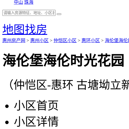
中山
珠海
地图找房
惠州房产网
>
惠州小区
>
仲恺区小区
>
惠环小区
>
海伦堡海伦
海伦堡海伦时光花园
（仲恺区-惠环 古塘坳立新
小区首页
小区详情