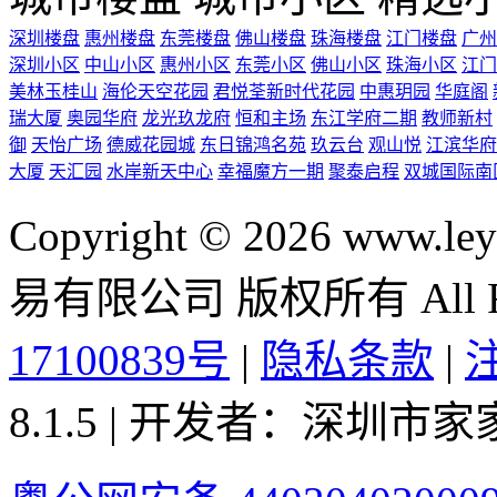
深圳楼盘
惠州楼盘
东莞楼盘
佛山楼盘
珠海楼盘
江门楼盘
广州
深圳小区
中山小区
惠州小区
东莞小区
佛山小区
珠海小区
江门
美林玉桂山
海伦天空花园
君悦荃新时代花园
中惠玥园
华庭阁
瑞大厦
奥园华府
龙光玖龙府
恒和主场
东江学府二期
教师新村
御
天怡广场
德威花园城
东日锦鸿名苑
玖云台
观山悦
江滨华府
大厦
天汇园
水岸新天中心
幸福魔方一期
聚泰启程
双城国际南
Copyright © 2026 ww
易有限公司 版权所有 All Rig
17100839号
|
隐私条款
|
8.1.5 | 开发者：深圳