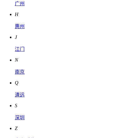
广州
H
惠州
J
江门
N
南京
Q
清远
S
深圳
Z