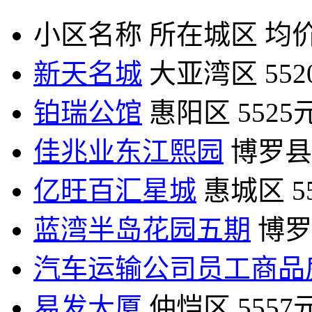
小区名称
所在城区
均价
新天名城
大亚湾区
55
铂瑞公馆
惠阳区
5525
佳兆业东江熙园
博罗县
亿旺百汇星城
惠城区
5
蓝湾半岛花园五期
博罗
汽车运输公司员工商品
易发大厦
仲恺区
5557