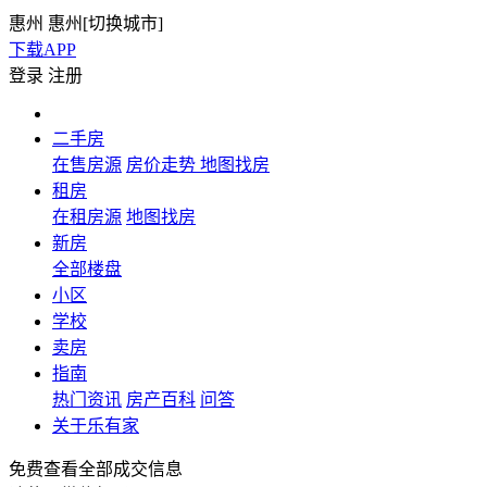
惠州
惠州[
切换城市
]
下载APP
登录
注册
二手房
在售房源
房价走势
地图找房
租房
在租房源
地图找房
新房
全部楼盘
小区
学校
卖房
指南
热门资讯
房产百科
问答
关于乐有家
免费查看全部成交信息