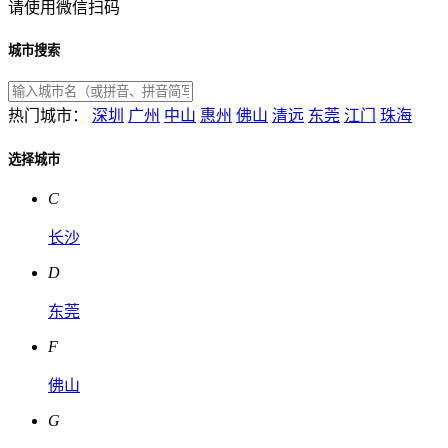
请使用微信扫码
城市搜索
热门城市：
深圳
广州
中山
惠州
佛山
清远
东莞
江门
珠海
选择城市
C
长沙
D
东莞
F
佛山
G