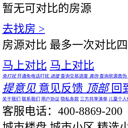
暂无可对比的房源
去找房 >
房源对比
最多一次对比四
马上对比
马上对比
免打扰
开通免电话打扰
进度
查询交易进度
真伪
查询房源真伪
提意见
意见反馈
顶部
回
关于我们
联系我们
用户协议
隐私条款
三方共享清单
儿童个人
客服电话：400-8869-200 0
城市楼盘
城市小区
精选