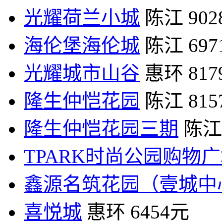
光耀荷兰小城
陈江
90
海伦堡海伦城
陈江
69
光耀城市山谷
惠环
81
隆生仲恺花园
陈江
81
隆生仲恺花园三期
陈江
TPARK时尚公园购物
鑫源名筑花园（壹城中
喜悦城
惠环
6454元