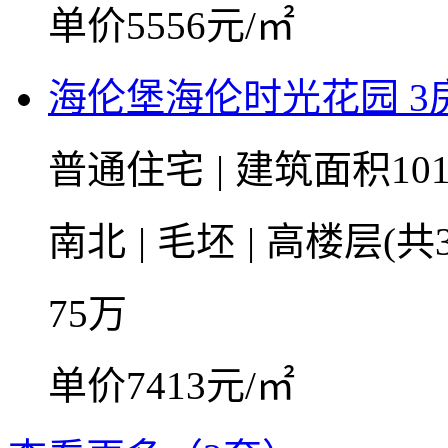
单价5556元/㎡
海伦堡海伦时光花园 3房2
普通住宅
|
建筑面积101
南北
|
毛坯
|
高楼层(共3
75
万
单价7413元/㎡