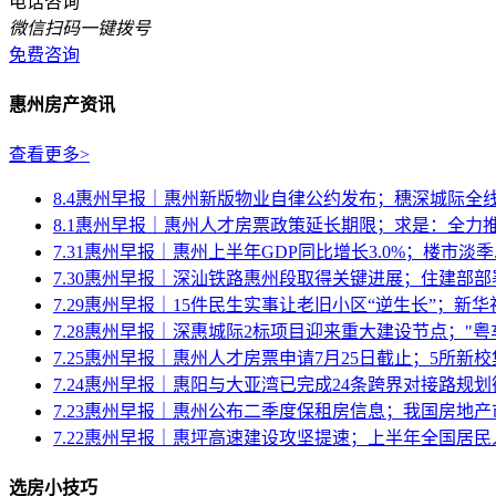
电话咨询
微信扫码一键拨号
免费咨询
惠州房产资讯
查看更多>
8.4惠州早报｜惠州新版物业自律公约发布；穗深城际全
8.1惠州早报｜惠州人才房票政策延长期限；求是：全力推动
7.31惠州早报｜惠州上半年GDP同比增长3.0%；楼市淡季..
7.30惠州早报｜深汕铁路惠州段取得关键进展；住建部部署
7.29惠州早报｜15件民生实事让老旧小区“逆生长”；新华社.
7.28惠州早报｜深惠城际2标项目迎来重大建设节点；"粤车南
7.25惠州早报｜惠州人才房票申请7月25日截止；5所新校集.
7.24惠州早报｜惠阳与大亚湾已完成24条跨界对接路规划衔接
7.23惠州早报｜惠州公布二季度保租房信息；我国房地产市
7.22惠州早报｜惠坪高速建设攻坚提速；上半年全国居民人
选房小技巧