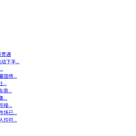
线贯通
下半...
.
国债...
..
...
..
...
场已...
均可...