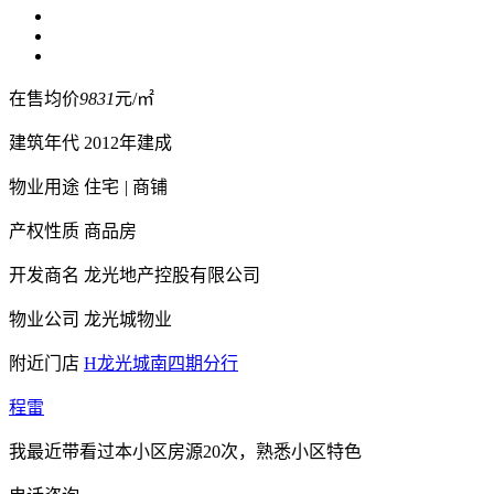
在售均价
9831
元/㎡
建筑年代
2012年建成
物业用途
住宅
|
商铺
产权性质
商品房
开发商名
龙光地产控股有限公司
物业公司
龙光城物业
附近门店
H龙光城南四期分行
程雷
我最近带看过本小区房源20次，熟悉小区特色