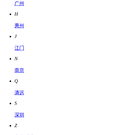
广州
H
惠州
J
江门
N
南京
Q
清远
S
深圳
Z