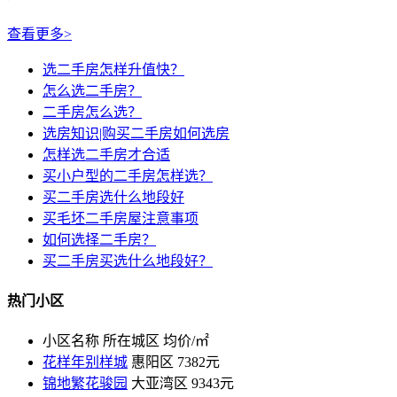
查看更多>
选二手房怎样升值快？
怎么选二手房？
二手房怎么选？
选房知识|购买二手房如何选房
怎样选二手房才合适
买小户型的二手房怎样选？
买二手房选什么地段好
买毛坯二手房屋注意事项
如何选择二手房？
买二手房买选什么地段好？
热门小区
小区名称
所在城区
均价/㎡
花样年别样城
惠阳区
7382元
锦地繁花骏园
大亚湾区
9343元