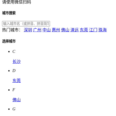
请使用微信扫码
城市搜索
热门城市：
深圳
广州
中山
惠州
佛山
清远
东莞
江门
珠海
选择城市
C
长沙
D
东莞
F
佛山
G