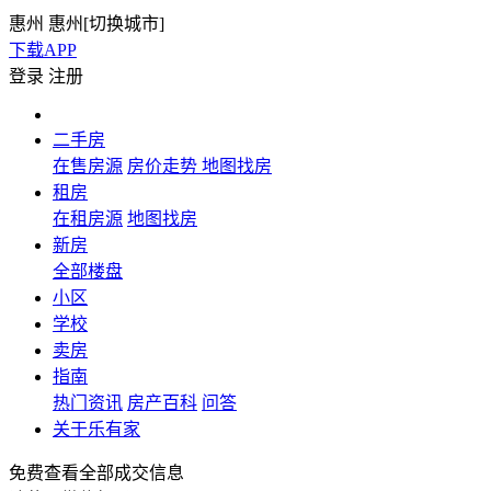
惠州
惠州[
切换城市
]
下载APP
登录
注册
二手房
在售房源
房价走势
地图找房
租房
在租房源
地图找房
新房
全部楼盘
小区
学校
卖房
指南
热门资讯
房产百科
问答
关于乐有家
免费查看全部成交信息