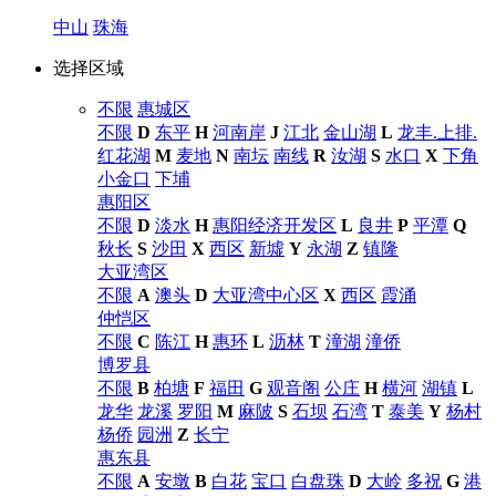
中山
珠海
选择区域
不限
惠城区
不限
D
东平
H
河南岸
J
江北
金山湖
L
龙丰.上排.
红花湖
M
麦地
N
南坛
南线
R
汝湖
S
水口
X
下角
小金口
下埔
惠阳区
不限
D
淡水
H
惠阳经济开发区
L
良井
P
平潭
Q
秋长
S
沙田
X
西区
新墟
Y
永湖
Z
镇隆
大亚湾区
不限
A
澳头
D
大亚湾中心区
X
西区
霞涌
仲恺区
不限
C
陈江
H
惠环
L
沥林
T
潼湖
潼侨
博罗县
不限
B
柏塘
F
福田
G
观音阁
公庄
H
横河
湖镇
L
龙华
龙溪
罗阳
M
麻陂
S
石坝
石湾
T
泰美
Y
杨村
杨侨
园洲
Z
长宁
惠东县
不限
A
安墩
B
白花
宝口
白盘珠
D
大岭
多祝
G
港