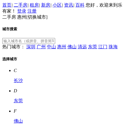
首页
|
二手房
|
租房
|
新房
|
小区
|
资讯
|
百科
您好，欢迎来到乐
有家！
登录
注册
二手房
惠州[
切换城市
]
城市搜索
热门城市：
深圳
广州
中山
惠州
佛山
清远
东莞
江门
珠海
选择城市
C
长沙
D
东莞
F
佛山