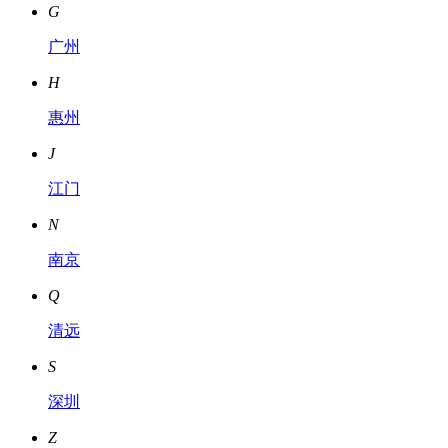
G
广州
H
惠州
J
江门
N
南京
Q
清远
S
深圳
Z