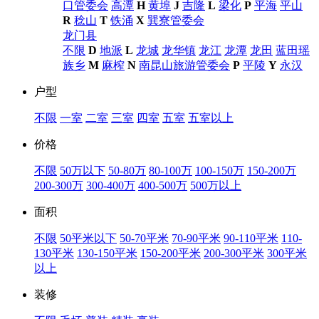
口管委会
高潭
H
黄埠
J
吉隆
L
梁化
P
平海
平山
R
稔山
T
铁涌
X
巽寮管委会
龙门县
不限
D
地派
L
龙城
龙华镇
龙江
龙潭
龙田
蓝田瑶
族乡
M
麻榨
N
南昆山旅游管委会
P
平陵
Y
永汉
户型
不限
一室
二室
三室
四室
五室
五室以上
价格
不限
50万以下
50-80万
80-100万
100-150万
150-200万
200-300万
300-400万
400-500万
500万以上
面积
不限
50平米以下
50-70平米
70-90平米
90-110平米
110-
130平米
130-150平米
150-200平米
200-300平米
300平米
以上
装修