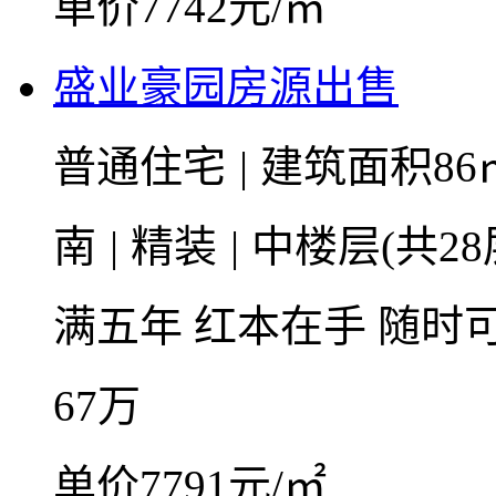
单价7742元/㎡
盛业豪园房源出售
普通住宅
|
建筑面积86
南
|
精装
|
中楼层(共28
满五年
红本在手
随时
67
万
单价7791元/㎡