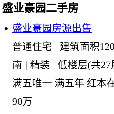
盛业豪园二手房
盛业豪园房源出售
普通住宅
|
建筑面积12
南
|
精装
|
低楼层(共27
满五唯一
满五年
红本
90
万