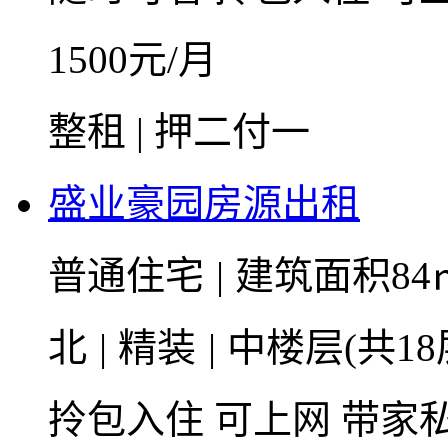
1500
元/月
整租 | 押二付一
盛业豪园房源出租
普通住宅
|
建筑面积84
北
|
精装
|
中楼层(共18
拎包入住
可上网
带家