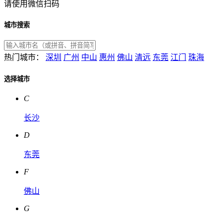
请使用微信扫码
城市搜索
热门城市：
深圳
广州
中山
惠州
佛山
清远
东莞
江门
珠海
选择城市
C
长沙
D
东莞
F
佛山
G