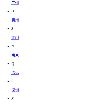
广州
H
惠州
J
江门
N
南京
Q
清远
S
深圳
Z