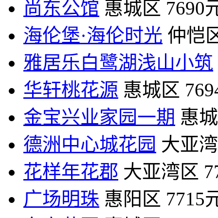
尚东公馆
惠城区
7690
海伦堡·海伦时光
仲恺
雅居乐白鹭湖浅山小筑
华轩桃花源
惠城区
76
金宝兴业家园一期
惠城
德洲中心城花园
大亚湾
花样年花郡
大亚湾区
7
广场明珠
惠阳区
7715