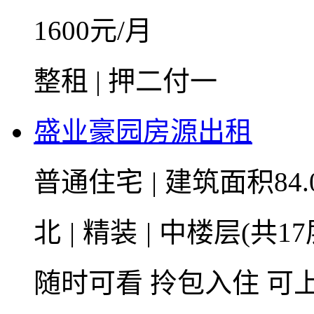
1600
元/月
整租 | 押二付一
盛业豪园房源出租
普通住宅
|
建筑面积84.
北
|
精装
|
中楼层(共17
随时可看
拎包入住
可