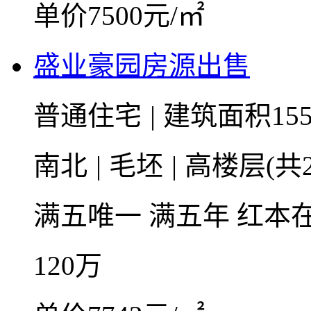
单价7500元/㎡
盛业豪园房源出售
普通住宅
|
建筑面积15
南北
|
毛坯
|
高楼层(共2
满五唯一
满五年
红本
120
万