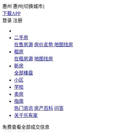
惠州
惠州[
切换城市
]
下载APP
登录
注册
二手房
在售房源
房价走势
地图找房
租房
在租房源
地图找房
新房
全部楼盘
小区
学校
卖房
指南
热门资讯
房产百科
问答
关于乐有家
免费查看全部成交信息