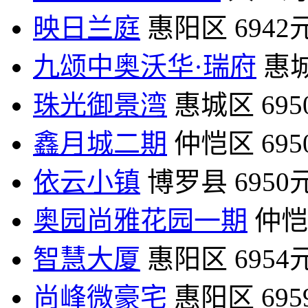
映日兰庭
惠阳区
6942
九颂中奥沃华·瑞府
惠
珠光御景湾
惠城区
69
鑫月城二期
仲恺区
69
依云小镇
博罗县
6950
奥园尚雅花园一期
仲恺
智慧大厦
惠阳区
6954
尚峰微豪宅
惠阳区
69