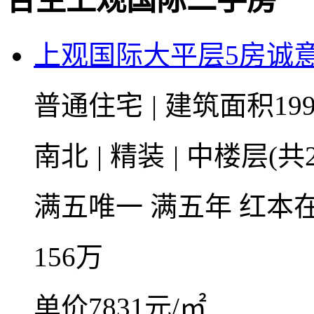
合生上观国际二手房
上观国际大平层5房诚
普通住宅
|
建筑面积199
南北
|
精装
|
中楼层(共2
满五唯一
满五年
红本
156
万
单价7831元/㎡