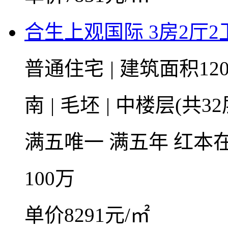
合生上观国际 3房2厅2卫 
普通住宅
|
建筑面积120
南
|
毛坯
|
中楼层(共32
满五唯一
满五年
红本
100
万
单价8291元/㎡