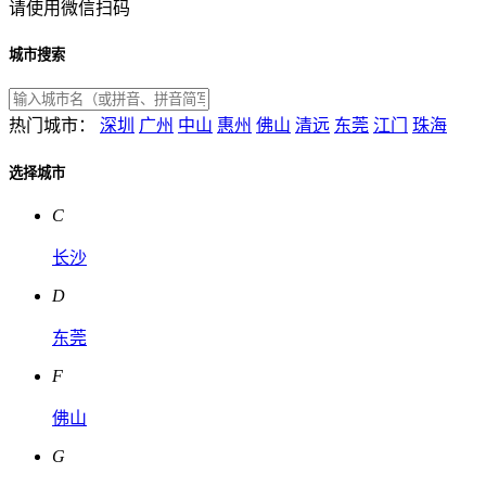
请使用微信扫码
城市搜索
热门城市：
深圳
广州
中山
惠州
佛山
清远
东莞
江门
珠海
选择城市
C
长沙
D
东莞
F
佛山
G