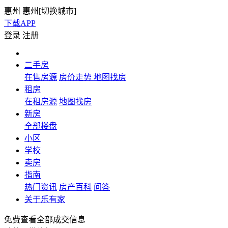
惠州
惠州[
切换城市
]
下载APP
登录
注册
二手房
在售房源
房价走势
地图找房
租房
在租房源
地图找房
新房
全部楼盘
小区
学校
卖房
指南
热门资讯
房产百科
问答
关于乐有家
免费查看全部成交信息