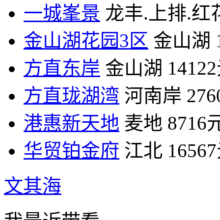
一城峯景
龙丰.上排.红
金山湖花园3区
金山湖
方直东岸
金山湖
1412
方直珑湖湾
河南岸
27
港惠新天地
麦地
8716
华贸铂金府
江北
1656
文其海