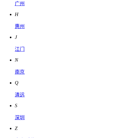
广州
H
惠州
J
江门
N
南京
Q
清远
S
深圳
Z