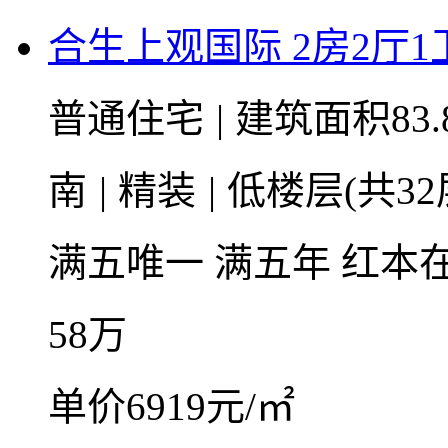
合生上观国际 2房2厅1卫 
普通住宅
|
建筑面积83.
南
|
精装
|
低楼层(共32
满五唯一
满五年
红本
58
万
单价6919元/㎡