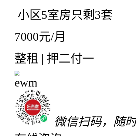
整租·缘水岸5室3厅-南
5室3厅3卫
朝南北
建筑
毛坯
低楼层(共3层)
20
缘水岸
惠阳区
-
淡水
随时可看
可上网
小区5室房只剩3套