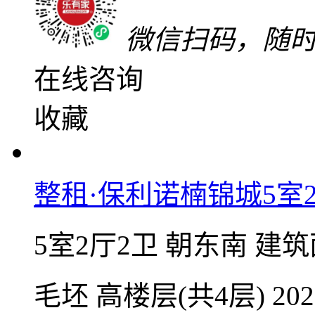
精装
低楼层(共33层)
2
小径海岸城花园（梵高的海3期）
惠东县
-
稔山
小区2室房只剩3套
2000
元/月
整租 | 押二付一