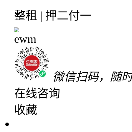
整租·中信新城4室2厅-
4室2厅2卫
朝南北
建筑面
普装
中楼层(共33层)
2
中信新城
惠阳区
-
淡水
1200
元/月
整租 | 押二付一