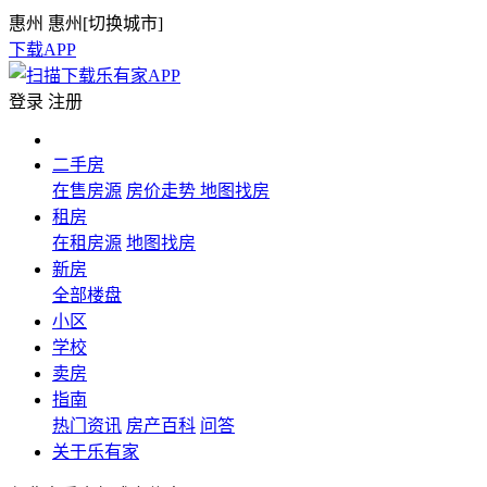
惠州
惠州[
切换城市
]
下载APP
登录
注册
二手房
在售房源
房价走势
地图找房
租房
在租房源
地图找房
新房
全部楼盘
小区
学校
卖房
指南
热门资讯
房产百科
问答
关于乐有家