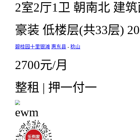
收藏
整租·碧桂园十里银滩2
2室2厅1卫
朝南北
建筑
豪装
低楼层(共33层)
2
碧桂园十里银滩
惠东县
-
稔山