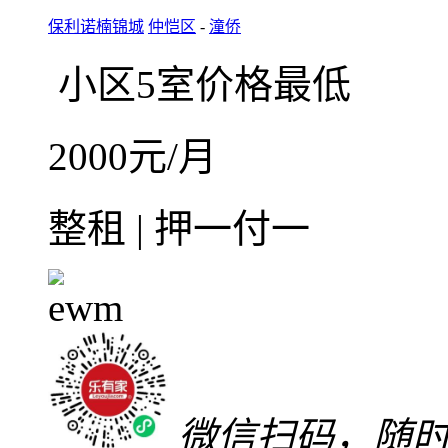
微信扫码，随
在线咨询
收藏
整租·保利诺楠锦城5室
5室2厅2卫
朝东南
建筑面
毛坯
高楼层(共4层)
20