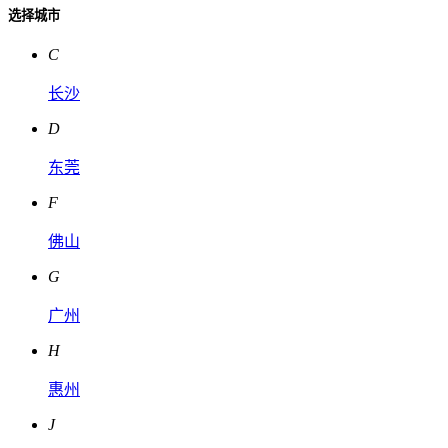
选择城市
C
长沙
D
东莞
F
佛山
G
广州
H
惠州
J