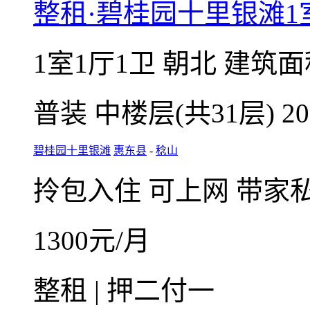
收藏
整租·碧桂园十里银滩1
1室1厅1卫
朝北
建筑面
普装
中楼层(共31层)
2
碧桂园十里银滩
惠东县
-
稔山