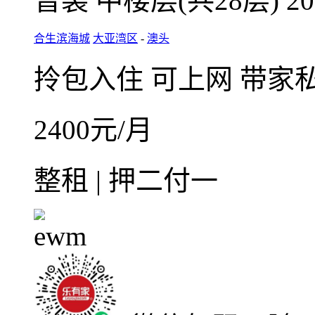
整租·合生滨海城3室2厅
3室2厅1卫
朝南北
建筑面
普装
中楼层(共28层)
2
合生滨海城
大亚湾区
-
澳头
拎包入住
可上网
带家