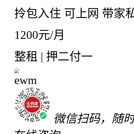
整租·碧桂园十里银滩1
1室1厅1卫
朝南北
建筑面
普装
低楼层(共30层)
2
碧桂园十里银滩
惠东县
-
稔山
拎包入住
可上网
带家
1200
元/月