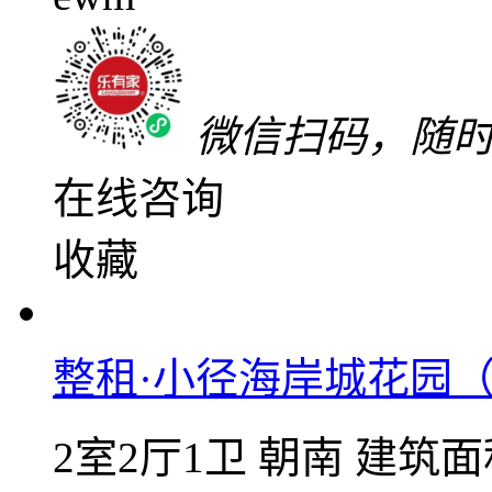
精装
中楼层(共29层)
2
泡泡海家园
大亚湾区
-
霞涌
拎包入住
可上网
带家
2000
元/月
整租 | 押二付一