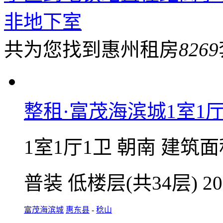
非地下室
共为您找到惠州租房
8269
整租·富茂海滨城1室1厅
1室1厅1卫
朝南
建筑面
普装
低楼层(共34层)
2
富茂海滨城
惠东县
-
稔山