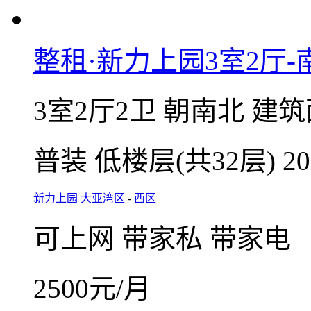
在线咨询
收藏
整租·新力上园3室2厅-
3室2厅2卫
朝南北
建筑
普装
低楼层(共32层)
2
新力上园
大亚湾区
-
西区