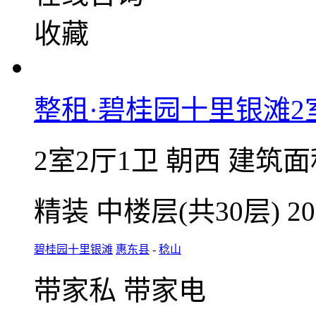
在线咨询
收藏
整租·碧桂园十里银滩2
2室2厅1卫
朝西
建筑面
精装
中楼层(共30层)
2