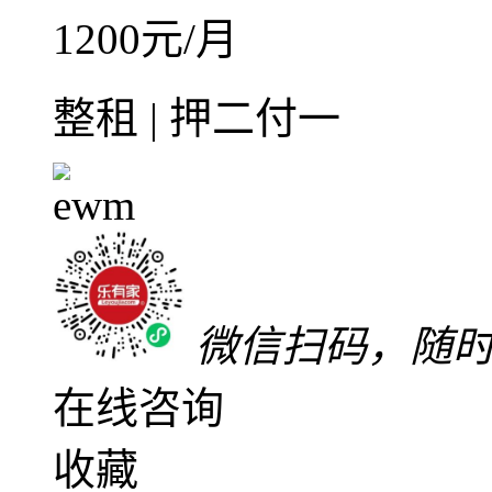
碧桂园十里银滩
惠东县
-
稔山
带家私
带家电
1200
元/月
整租 | 押二付一
微信扫码，随