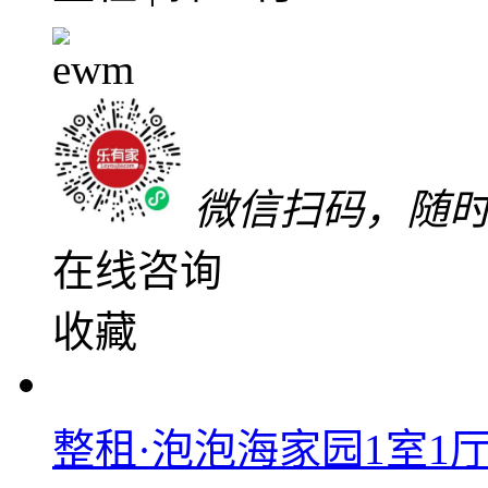
1室0厅1卫
朝西北
建筑
精装
低楼层(共33层)
2
富茂海滨城
惠东县
-
稔山
带家私
带家电
750
元/月
整租 | 押二付一