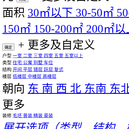
面积
30㎡以下
30-50㎡
5
150㎡
150-200㎡
200㎡以
+
更多及自定义
确定
户型
一室
二室
三室
四室
五室
五室以上
类型
住宅
公寓
别墅
车位
结构
开间
平层
错层
跃层
复式
楼层
低楼层
中楼层
高楼层
朝向
东
南
西
北
东南
东
更多
装修
毛坯
普装
精装
豪装
展开选项（类型、结构、