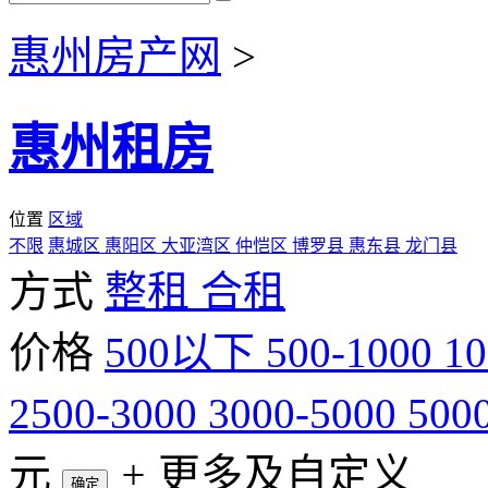
惠州房产网
>
惠州租房
位置
区域
不限
惠城区
惠阳区
大亚湾区
仲恺区
博罗县
惠东县
龙门县
方式
整租
合租
价格
500以下
500-1000
10
2500-3000
3000-5000
50
元
+
更多及自定义
确定