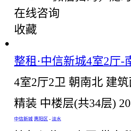
保利诺楠锦城
仲恺区
-
潼侨
小区5室价格最低
2000
元/月
整租 | 押一付一
微信扫码，随