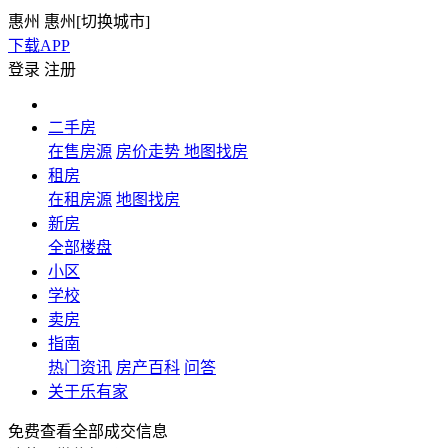
惠州
惠州[
切换城市
]
下载APP
登录
注册
二手房
在售房源
房价走势
地图找房
租房
在租房源
地图找房
新房
全部楼盘
小区
学校
卖房
指南
热门资讯
房产百科
问答
关于乐有家
免费查看全部成交信息