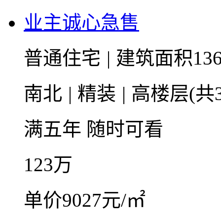
业主诚心急售
普通住宅
|
建筑面积136
南北
|
精装
|
高楼层(共3
满五年
随时可看
123
万
单价9027元/㎡