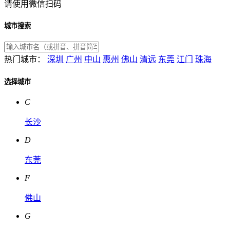
请使用微信扫码
城市搜索
热门城市：
深圳
广州
中山
惠州
佛山
清远
东莞
江门
珠海
选择城市
C
长沙
D
东莞
F
佛山
G