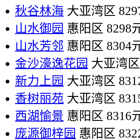
秋谷林海
大亚湾区
82
山水御园
惠阳区
8298
山水芳邻
惠阳区
8304
金沙濠逸花园
大亚湾区
新力上园
大亚湾区
83
香树丽苑
大亚湾区
83
西湖愉景
惠阳区
8316
庞源御梓园
惠阳区
83