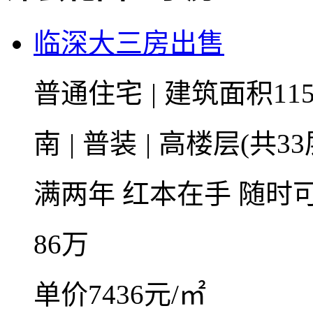
临深大三房出售
普通住宅
|
建筑面积115
南
|
普装
|
高楼层(共33
满两年
红本在手
随时
86
万
单价7436元/㎡