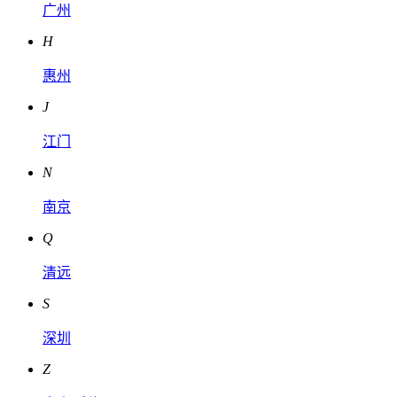
广州
H
惠州
J
江门
N
南京
Q
清远
S
深圳
Z