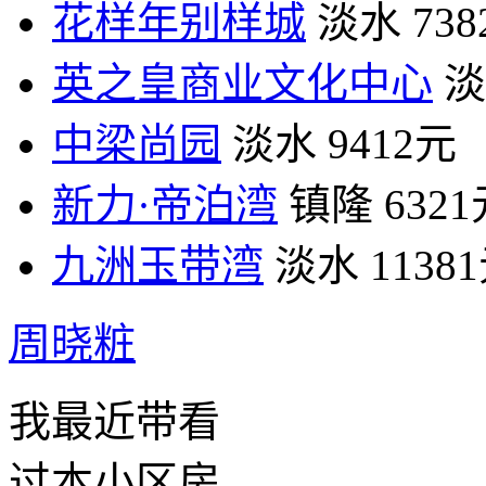
花样年别样城
淡水
73
英之皇商业文化中心
淡
中梁尚园
淡水
9412元
新力·帝泊湾
镇隆
632
九洲玉带湾
淡水
1138
周晓粧
我最近带看
过本小区房