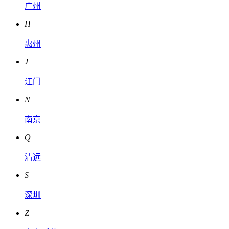
广州
H
惠州
J
江门
N
南京
Q
清远
S
深圳
Z