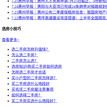
7.25惠州早报｜惠州人才房票申请7月25日截止；5所新校集.
7.24惠州早报｜惠阳与大亚湾已完成24条跨界对接路规划衔接
7.23惠州早报｜惠州公布二季度保租房信息；我国房地产市
7.22惠州早报｜惠坪高速建设攻坚提速；上半年全国居民人
选房小技巧
查看更多>
选二手房怎样升值快？
怎么选二手房？
二手房怎么选？
选房知识|购买二手房如何选房
怎样选二手房才合适
买小户型的二手房怎样选？
买二手房选什么地段好
买毛坯二手房屋注意事项
如何选择二手房？
买二手房买选什么地段好？