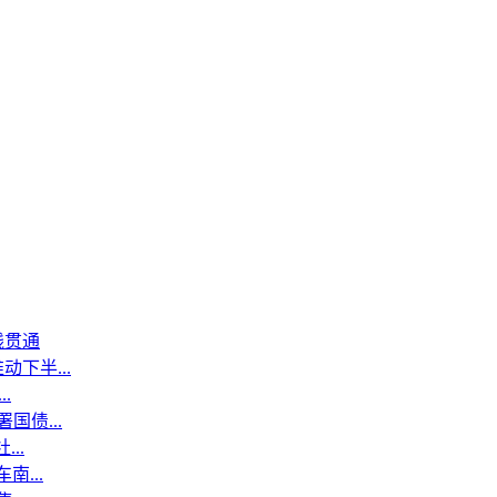
线贯通
下半...
.
国债...
..
...