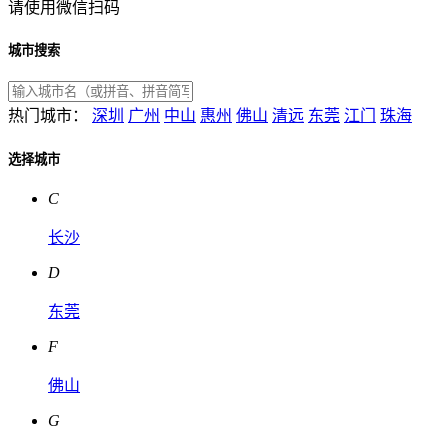
请使用微信扫码
城市搜索
热门城市：
深圳
广州
中山
惠州
佛山
清远
东莞
江门
珠海
选择城市
C
长沙
D
东莞
F
佛山
G