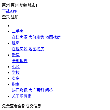
惠州
惠州[
切换城市
]
下载APP
登录
注册
二手房
在售房源
房价走势
地图找房
租房
在租房源
地图找房
新房
全部楼盘
小区
学校
卖房
指南
热门资讯
房产百科
问答
关于乐有家
免费查看全部成交信息