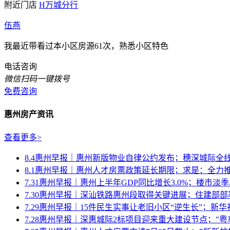
附近门店
H万城分行
伍燕
我最近带看过本小区房源61次，熟悉小区特色
电话咨询
微信扫码一键拨号
免费咨询
惠州房产资讯
查看更多>
8.4惠州早报｜惠州新版物业自律公约发布；穗深城际全
8.1惠州早报｜惠州人才房票政策延长期限；求是：全力推动
7.31惠州早报｜惠州上半年GDP同比增长3.0%；楼市淡季..
7.30惠州早报｜深汕铁路惠州段取得关键进展；住建部部署
7.29惠州早报｜15件民生实事让老旧小区“逆生长”；新华社.
7.28惠州早报｜深惠城际2标项目迎来重大建设节点；"粤车南