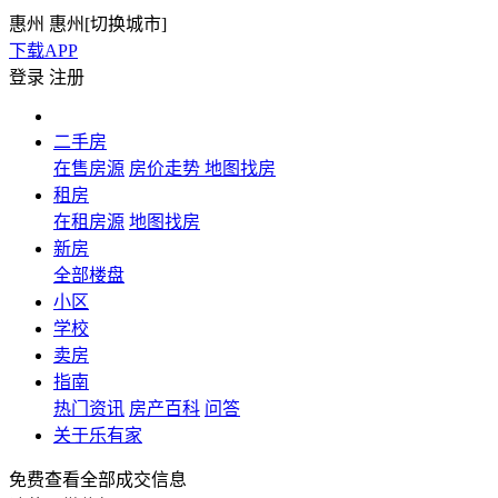
惠州
惠州[
切换城市
]
下载APP
登录
注册
二手房
在售房源
房价走势
地图找房
租房
在租房源
地图找房
新房
全部楼盘
小区
学校
卖房
指南
热门资讯
房产百科
问答
关于乐有家
免费查看全部成交信息