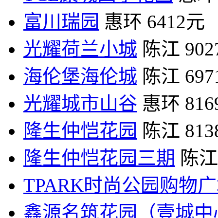
富川瑞园
惠环
6412元
光耀荷兰小城
陈江
90
海伦堡海伦城
陈江
69
光耀城市山谷
惠环
81
隆生仲恺花园
陈江
81
隆生仲恺花园三期
陈江
TPARK时尚公园购物
鑫源名筑花园（壹城中