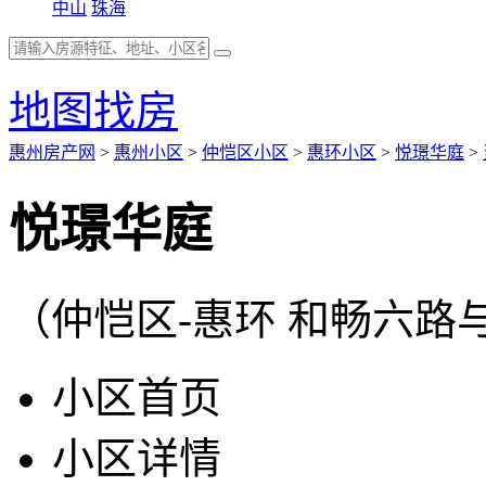
中山
珠海
地图找房
惠州房产网
>
惠州小区
>
仲恺区小区
>
惠环小区
>
悦璟华庭
>
悦璟华庭
（仲恺区-惠环 和畅六路
小区首页
小区详情