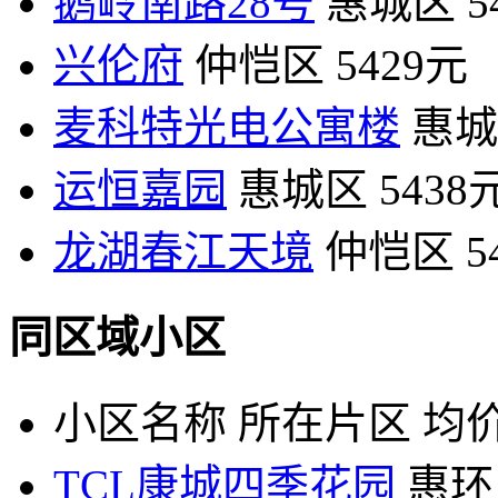
鹅岭南路28号
惠城区
5
兴伦府
仲恺区
5429元
麦科特光电公寓楼
惠城
运恒嘉园
惠城区
5438
龙湖春江天境
仲恺区
5
同区域小区
小区名称
所在片区
均价
TCL康城四季花园
惠环