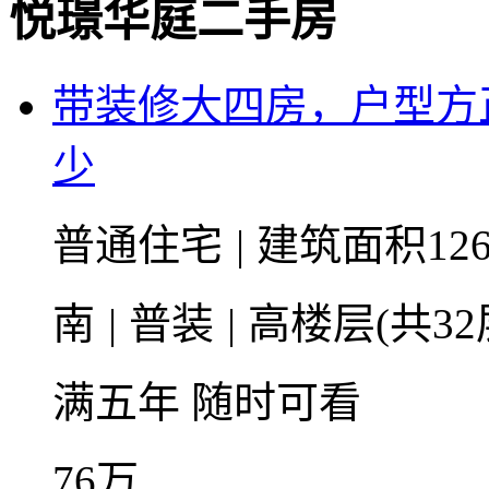
悦璟华庭二手房
带装修大四房，户型方
少
普通住宅
|
建筑面积126
南
|
普装
|
高楼层(共32
满五年
随时可看
76
万