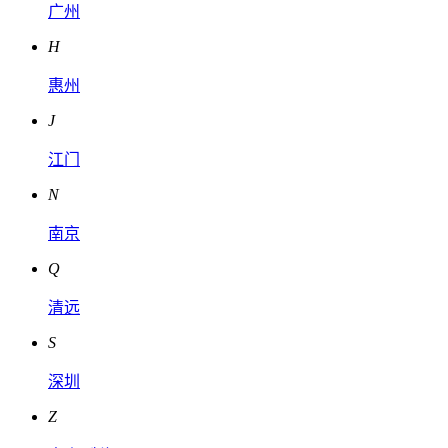
广州
H
惠州
J
江门
N
南京
Q
清远
S
深圳
Z