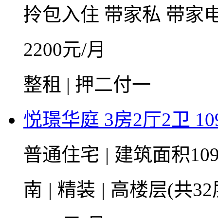
拎包入住
带家私
带家
2200
元/月
整租 | 押二付一
悦璟华庭 3房2厅2卫 10
普通住宅
|
建筑面积10
南
|
精装
|
高楼层(共32