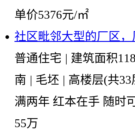
单价5376元/㎡
社区毗邻大型的厂区，
普通住宅
|
建筑面积118
南
|
毛坯
|
高楼层(共33
满两年
红本在手
随时
55
万