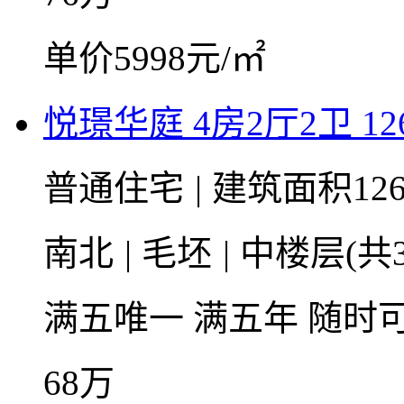
单价5998元/㎡
悦璟华庭 4房2厅2卫 126
普通住宅
|
建筑面积126
南北
|
毛坯
|
中楼层(共3
满五唯一
满五年
随时
68
万