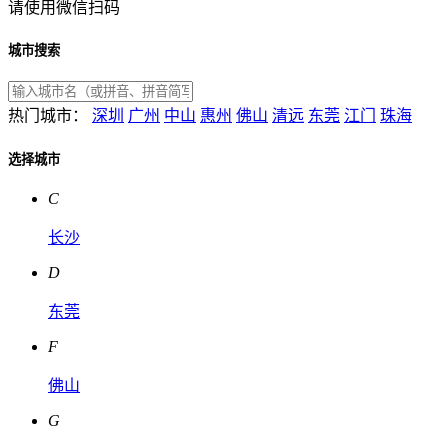
请使用微信扫码
城市搜索
热门城市：
深圳
广州
中山
惠州
佛山
清远
东莞
江门
珠海
选择城市
C
长沙
D
东莞
F
佛山
G