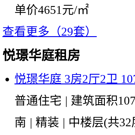
单价4651元/㎡
查看更多（29套）
悦璟华庭租房
悦璟华庭 3房2厅2卫 10
普通住宅
|
建筑面积10
南
|
精装
|
中楼层(共32