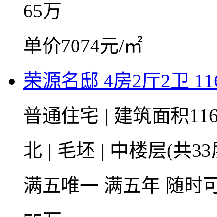
65
万
单价7074元/㎡
荣源名邸 4房2厅2卫 11
普通住宅
|
建筑面积11
北
|
毛坯
|
中楼层(共33
满五唯一
满五年
随时