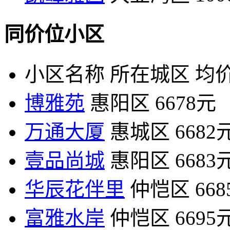
同价位小区
小区名称
所在城区
均价
博雅苑
惠阳区
6678元
万通大厦
惠城区
6682
壹品尚城
惠阳区
6683
华辰花伴里
仲恺区
66
富雅水岸
仲恺区
6695