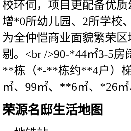
校环伺，项目更配备优质
增*0所幼儿园、2所学校
为全仲恺商业面貌繁荣区
剔。<br />90-*44㎡3-
**栋（*-**栋约**4户）
㎡、99㎡、**6㎡、*26㎡、
荣源名邸生活地图