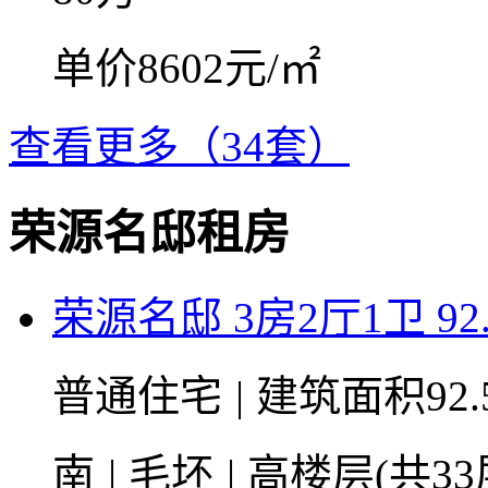
单价8602元/㎡
查看更多（34套）
荣源名邸租房
荣源名邸 3房2厅1卫 92
普通住宅
|
建筑面积92.
南
|
毛坯
|
高楼层(共33