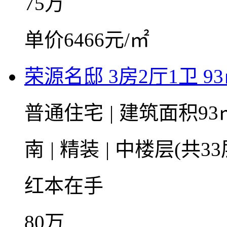
75
万
单价6466元/㎡
荣源名邸 3房2厅1卫 9
普通住宅
|
建筑面积93
南
|
精装
|
中楼层(共33
红本在手
80
万