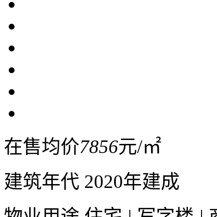
在售均价
7856
元/㎡
建筑年代
2020年建成
物业用途
住宅
|
写字楼
|