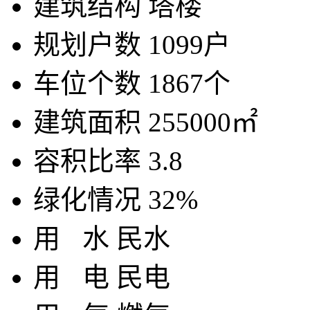
建筑结构
塔楼
规划户数
1099户
车位个数
1867个
建筑面积
255000㎡
容积比率
3.8
绿化情况
32%
用
水
民水
用
电
民电