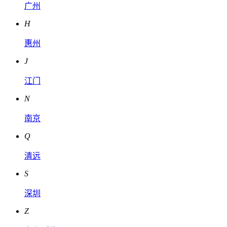
广州
H
惠州
J
江门
N
南京
Q
清远
S
深圳
Z