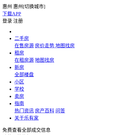
惠州
惠州[
切换城市
]
下载APP
登录
注册
二手房
在售房源
房价走势
地图找房
租房
在租房源
地图找房
新房
全部楼盘
小区
学校
卖房
指南
热门资讯
房产百科
问答
关于乐有家
免费查看全部成交信息