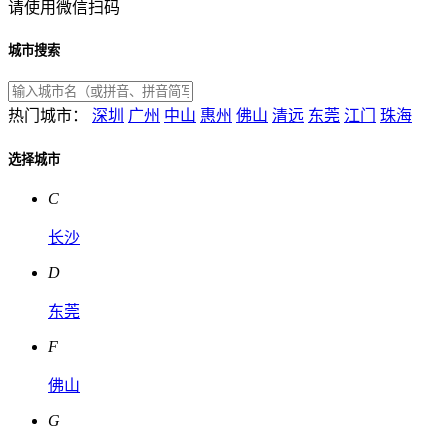
请使用微信扫码
城市搜索
热门城市：
深圳
广州
中山
惠州
佛山
清远
东莞
江门
珠海
选择城市
C
长沙
D
东莞
F
佛山
G