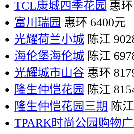
TCL康城四季花园
惠环
富川瑞园
惠环
6400元
光耀荷兰小城
陈江
90
海伦堡海伦城
陈江
69
光耀城市山谷
惠环
81
隆生仲恺花园
陈江
81
隆生仲恺花园三期
陈江
TPARK时尚公园购物