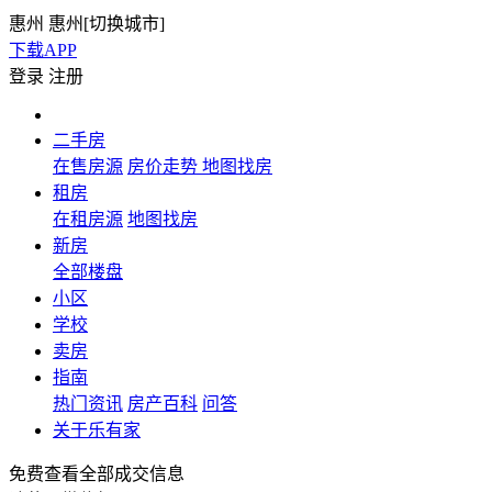
惠州
惠州[
切换城市
]
下载APP
登录
注册
二手房
在售房源
房价走势
地图找房
租房
在租房源
地图找房
新房
全部楼盘
小区
学校
卖房
指南
热门资讯
房产百科
问答
关于乐有家
免费查看全部成交信息