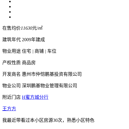
在售均价
11630
元/㎡
建筑年代
2009年建成
物业用途
住宅
|
商铺
|
车位
产权性质
商品房
开发商名
惠州市仲恺鹏基投资有限公司
物业公司
深圳鹏基物业管理有限公司
附近门店
H蜜方城分行
王方方
我最近带看过本小区房源30次，熟悉小区特色