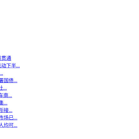
线贯通
下半...
.
国债...
..
...
..
...
场已...
均可...