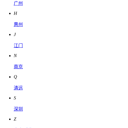
广州
H
惠州
J
江门
N
南京
Q
清远
S
深圳
Z