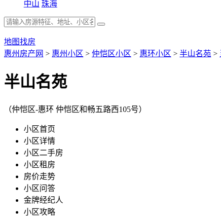
中山
珠海
地图找房
惠州房产网
>
惠州小区
>
仲恺区小区
>
惠环小区
>
半山名苑
>
半山名苑
（仲恺区-惠环 仲恺区和畅五路西105号）
小区首页
小区详情
小区二手房
小区租房
房价走势
小区问答
金牌经纪人
小区攻略