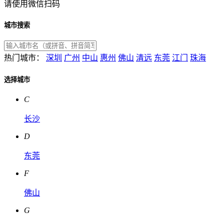
请使用微信扫码
城市搜索
热门城市：
深圳
广州
中山
惠州
佛山
清远
东莞
江门
珠海
选择城市
C
长沙
D
东莞
F
佛山
G