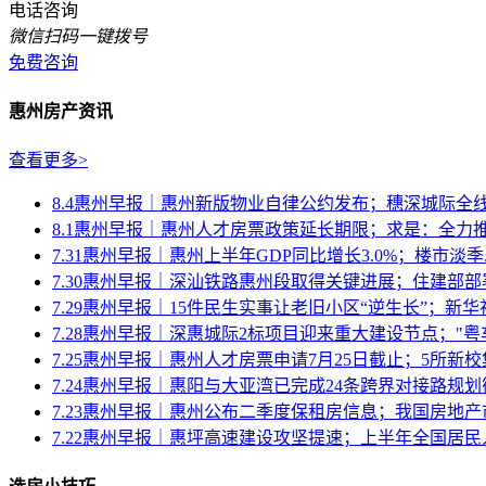
电话咨询
微信扫码一键拨号
免费咨询
惠州房产资讯
查看更多>
8.4惠州早报｜惠州新版物业自律公约发布；穗深城际全
8.1惠州早报｜惠州人才房票政策延长期限；求是：全力推动
7.31惠州早报｜惠州上半年GDP同比增长3.0%；楼市淡季..
7.30惠州早报｜深汕铁路惠州段取得关键进展；住建部部署
7.29惠州早报｜15件民生实事让老旧小区“逆生长”；新华社.
7.28惠州早报｜深惠城际2标项目迎来重大建设节点；"粤车南
7.25惠州早报｜惠州人才房票申请7月25日截止；5所新校集.
7.24惠州早报｜惠阳与大亚湾已完成24条跨界对接路规划衔接
7.23惠州早报｜惠州公布二季度保租房信息；我国房地产市
7.22惠州早报｜惠坪高速建设攻坚提速；上半年全国居民人