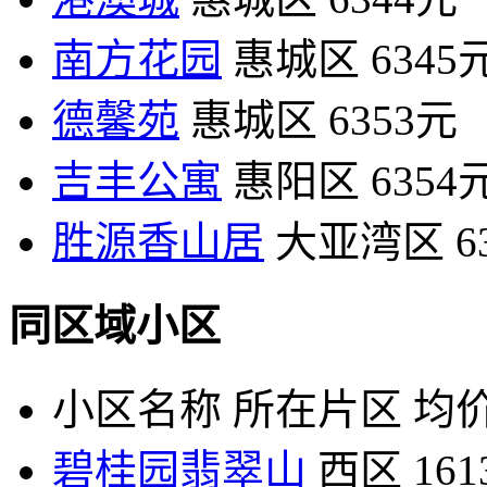
南方花园
惠城区
6345
德馨苑
惠城区
6353元
吉丰公寓
惠阳区
6354
胜源香山居
大亚湾区
6
同区域小区
小区名称
所在片区
均价
碧桂园翡翠山
西区
16