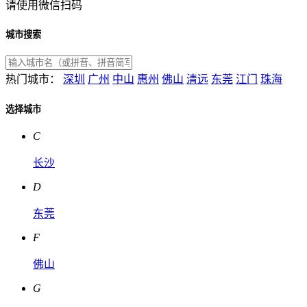
请使用微信扫码
城市搜索
热门城市：
深圳
广州
中山
惠州
佛山
清远
东莞
江门
珠海
选择城市
C
长沙
D
东莞
F
佛山
G