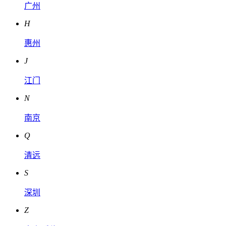
广州
H
惠州
J
江门
N
南京
Q
清远
S
深圳
Z