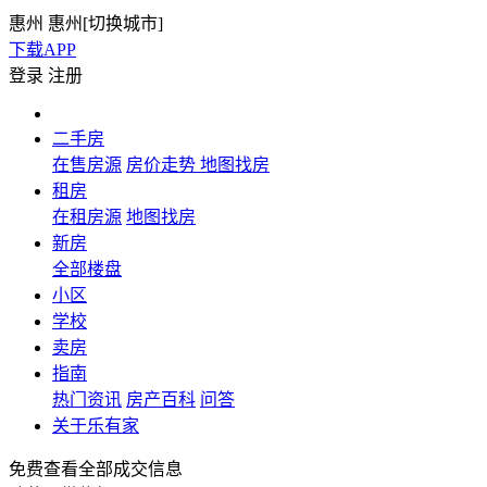
惠州
惠州[
切换城市
]
下载APP
登录
注册
二手房
在售房源
房价走势
地图找房
租房
在租房源
地图找房
新房
全部楼盘
小区
学校
卖房
指南
热门资讯
房产百科
问答
关于乐有家
免费查看全部成交信息