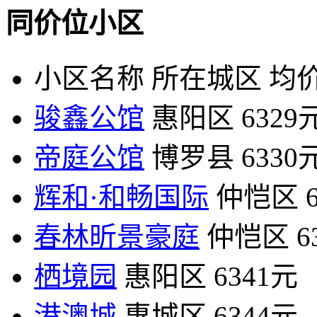
同价位小区
小区名称
所在城区
均价
骏鑫公馆
惠阳区
6329
帝庭公馆
博罗县
6330
辉和·和畅国际
仲恺区
春林昕景豪庭
仲恺区
6
栖境园
惠阳区
6341元
港澳城
惠城区
6344元