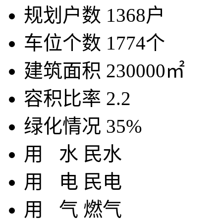
规划户数
1368户
车位个数
1774个
建筑面积
230000㎡
容积比率
2.2
绿化情况
35%
用
水
民水
用
电
民电
用
气
燃气