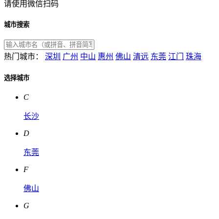
请使用微信扫码
城市搜索
热门城市：
深圳
广州
中山
惠州
佛山
清远
东莞
江门
珠海
选择城市
C
长沙
D
东莞
F
佛山
G