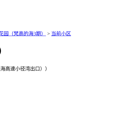
花园（梵高的海3期）
>
当前小区
）
沿海高速小径湾出口））