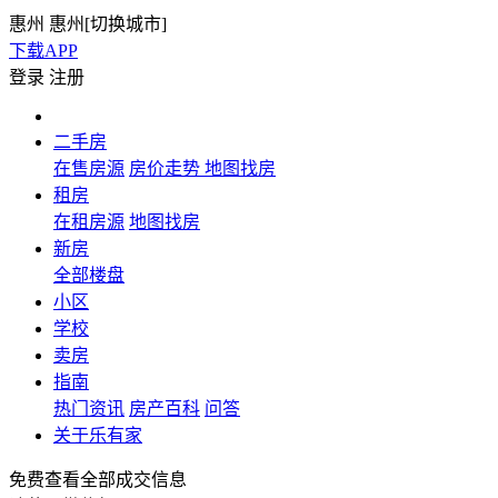
惠州
惠州[
切换城市
]
下载APP
登录
注册
二手房
在售房源
房价走势
地图找房
租房
在租房源
地图找房
新房
全部楼盘
小区
学校
卖房
指南
热门资讯
房产百科
问答
关于乐有家
免费查看全部成交信息