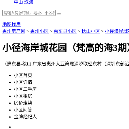
中山
珠海
地图找房
惠州房产网
>
惠州小区
>
惠东县小区
>
稔山小区
>
小径海岸城
小径海岸城花园（梵高的海3期
（惠东县-稔山 广东省惠州大亚湾霞涌晓联径东村（深圳东部
小区首页
小区详情
小区二手房
小区租房
房价走势
小区问答
金牌经纪人