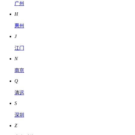
广州
H
惠州
J
江门
N
南京
Q
清远
S
深圳
Z