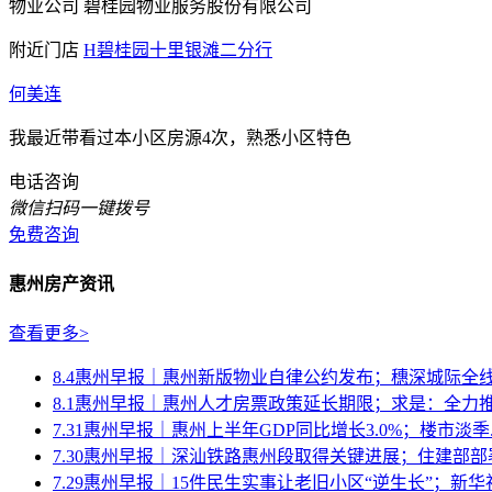
物业公司
碧桂园物业服务股份有限公司
附近门店
H碧桂园十里银滩二分行
何美连
我最近带看过本小区房源4次，熟悉小区特色
电话咨询
微信扫码一键拨号
免费咨询
惠州房产资讯
查看更多>
8.4惠州早报｜惠州新版物业自律公约发布；穗深城际全
8.1惠州早报｜惠州人才房票政策延长期限；求是：全力推动
7.31惠州早报｜惠州上半年GDP同比增长3.0%；楼市淡季..
7.30惠州早报｜深汕铁路惠州段取得关键进展；住建部部署
7.29惠州早报｜15件民生实事让老旧小区“逆生长”；新华社.