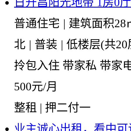
日升昌阳光地带 1房0厅1
普通住宅
|
建筑面积28
北
|
普装
|
低楼层(共20
拎包入住
带家私
带家
500
元/月
整租 | 押二付一
业主诚心出租，看中可