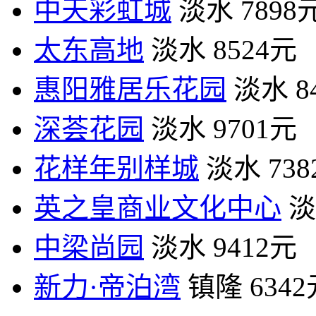
中天彩虹城
淡水
7898
太东高地
淡水
8524元
惠阳雅居乐花园
淡水
8
深荟花园
淡水
9701元
花样年别样城
淡水
73
英之皇商业文化中心
淡
中梁尚园
淡水
9412元
新力·帝泊湾
镇隆
634