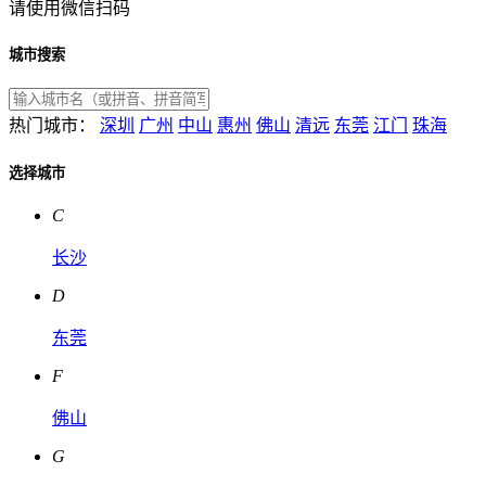
请使用微信扫码
城市搜索
热门城市：
深圳
广州
中山
惠州
佛山
清远
东莞
江门
珠海
选择城市
C
长沙
D
东莞
F
佛山
G