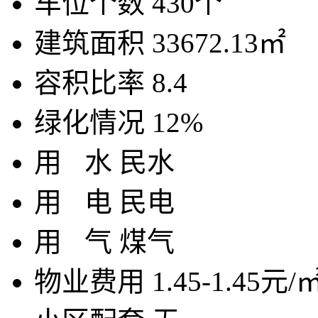
车位个数
430个
建筑面积
33672.13㎡
容积比率
8.4
绿化情况
12%
用
水
民水
用
电
民电
用
气
煤气
物业费用
1.45-1.45元/