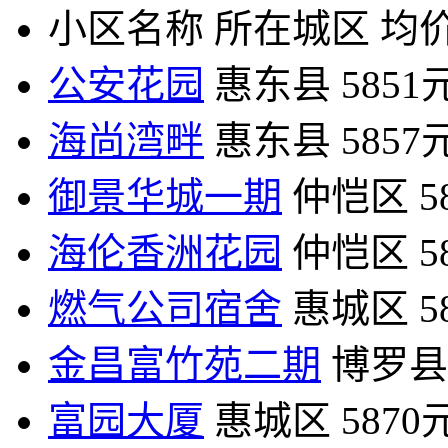
小区名称
所在城区
均价
公安花园
惠东县
5851
海尚湾畔
惠东县
5857
御景华城一期
仲恺区
5
海伦香洲花园
仲恺区
5
燃气公司宿舍
惠城区
5
金昌富竹苑二期
博罗县
富园大厦
惠城区
5870