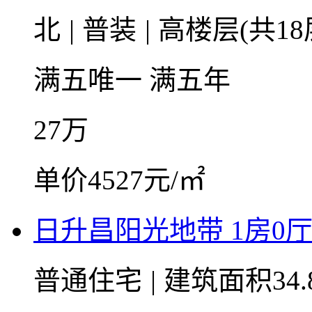
北
|
普装
|
高楼层(共18
满五唯一
满五年
27
万
单价4527元/㎡
日升昌阳光地带 1房0厅1卫
普通住宅
|
建筑面积34.