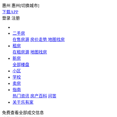
惠州
惠州[
切换城市
]
下载APP
登录
注册
二手房
在售房源
房价走势
地图找房
租房
在租房源
地图找房
新房
全部楼盘
小区
学校
卖房
指南
热门资讯
房产百科
问答
关于乐有家
免费查看全部成交信息