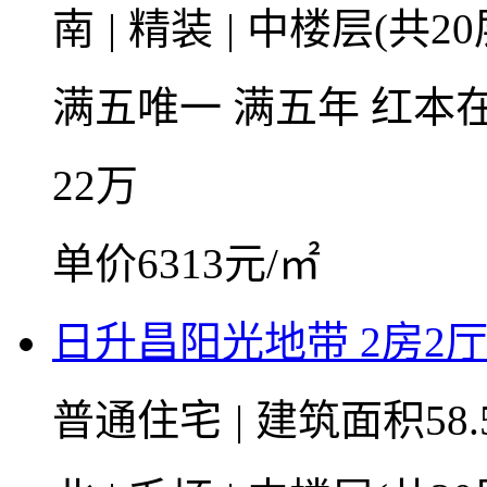
南
|
精装
|
中楼层(共20
满五唯一
满五年
红本
22
万
单价6313元/㎡
日升昌阳光地带 2房2厅1卫
普通住宅
|
建筑面积58.