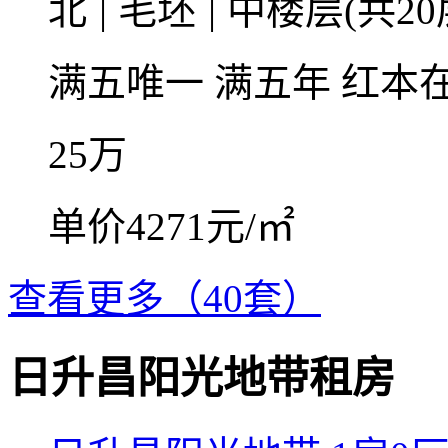
北
|
毛坯
|
中楼层(共20
满五唯一
满五年
红本
25
万
单价4271元/㎡
查看更多（40套）
日升昌阳光地带租房