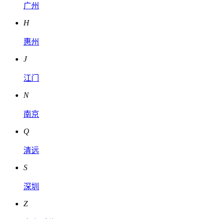
广州
H
惠州
J
江门
N
南京
Q
清远
S
深圳
Z