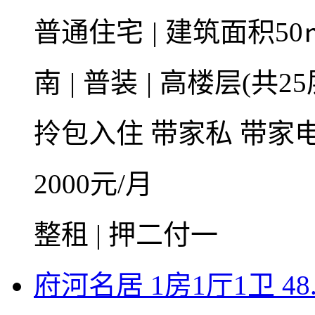
普通住宅
|
建筑面积50
南
|
普装
|
高楼层(共25
拎包入住
带家私
带家
2000
元/月
整租 | 押二付一
府河名居 1房1厅1卫 48