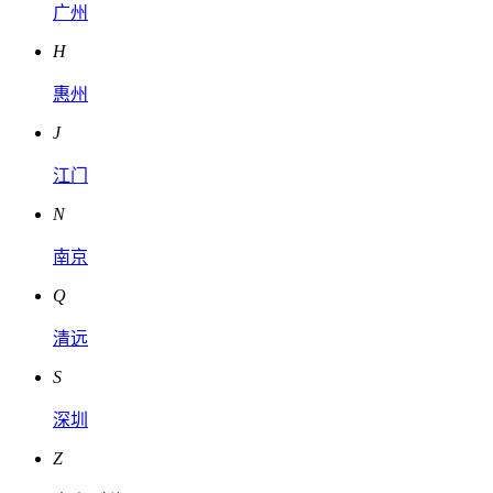
广州
H
惠州
J
江门
N
南京
Q
清远
S
深圳
Z