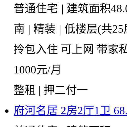
普通住宅
|
建筑面积48.
南
|
精装
|
低楼层(共25
拎包入住
可上网
带家
1000
元/月
整租 | 押二付一
府河名居 2房2厅1卫 68