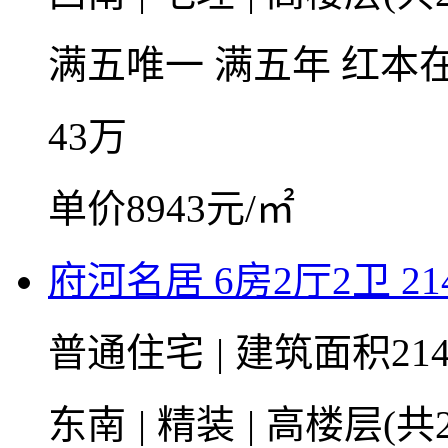
满五唯一
满五年
红本
43
万
单价8943元/㎡
府河名居 6房2厅2卫 214
普通住宅
|
建筑面积214
东南
|
精装
|
高楼层(共2