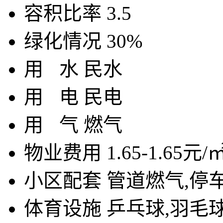
容积比率
3.5
绿化情况
30%
用
水
民水
用
电
民电
用
气
燃气
物业费用
1.65-1.65元/
小区配套
管道燃气,停
体育设施
乒乓球,羽毛