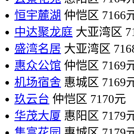
恒宇麓湖
仲恺区
7166
中达聚龙庭
大亚湾区
7
盛湾名居
大亚湾区
71
惠众公馆
仲恺区
7169
机场宿舍
惠城区
7169
玖云台
仲恺区
7170元
华茂大厦
惠阳区
7179
集富花园
惠城区
7179