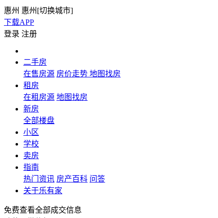
惠州
惠州[
切换城市
]
下载APP
登录
注册
二手房
在售房源
房价走势
地图找房
租房
在租房源
地图找房
新房
全部楼盘
小区
学校
卖房
指南
热门资讯
房产百科
问答
关于乐有家
免费查看全部成交信息