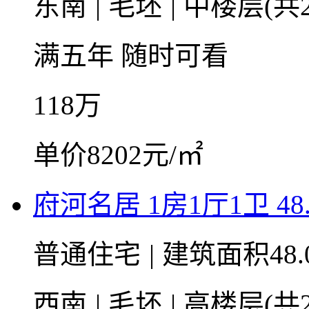
东南
|
毛坯
|
中楼层(共2
满五年
随时可看
118
万
单价8202元/㎡
府河名居 1房1厅1卫 48
普通住宅
|
建筑面积48.
西南
|
毛坯
|
高楼层(共2