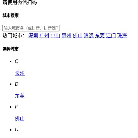
请使用微信扫码
城市搜索
热门城市：
深圳
广州
中山
惠州
佛山
清远
东莞
江门
珠海
选择城市
C
长沙
D
东莞
F
佛山
G