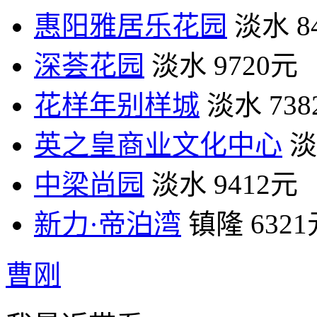
惠阳雅居乐花园
淡水
8
深荟花园
淡水
9720元
花样年别样城
淡水
73
英之皇商业文化中心
淡
中梁尚园
淡水
9412元
新力·帝泊湾
镇隆
632
曹刚