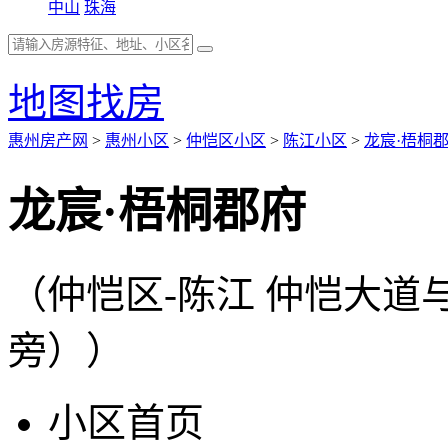
中山
珠海
地图找房
惠州房产网
>
惠州小区
>
仲恺区小区
>
陈江小区
>
龙宸·梧桐
龙宸·梧桐郡府
（仲恺区-陈江 仲恺大
旁））
小区首页