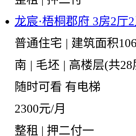
龙宸·梧桐郡府 3房2厅2
普通住宅
|
建筑面积10
南
|
毛坯
|
高楼层(共28
随时可看
有电梯
2300
元/月
整租 | 押二付一