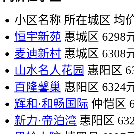
小区名称
所在城区
均价
恒宇新苑
惠城区
6298
麦迪新村
惠城区
6308
山水名人花园
惠阳区
6
百隆馨巢
惠阳区
6324
辉和·和畅国际
仲恺区
新力·帝泊湾
惠阳区
63