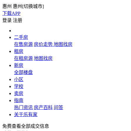
惠州
惠州[
切换城市
]
下载APP
登录
注册
二手房
在售房源
房价走势
地图找房
租房
在租房源
地图找房
新房
全部楼盘
小区
学校
卖房
指南
热门资讯
房产百科
问答
关于乐有家
免费查看全部成交信息