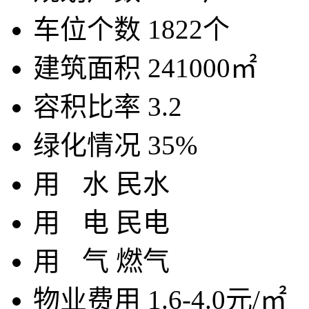
车位个数
1822个
建筑面积
241000㎡
容积比率
3.2
绿化情况
35%
用
水
民水
用
电
民电
用
气
燃气
物业费用
1.6-4.0元/㎡