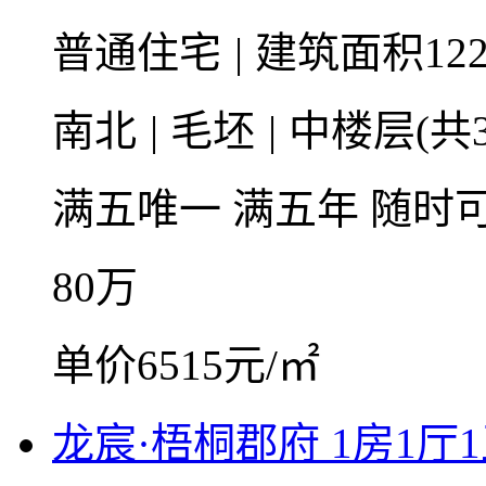
普通住宅
|
建筑面积122
南北
|
毛坯
|
中楼层(共3
满五唯一
满五年
随时
80
万
单价6515元/㎡
龙宸·梧桐郡府 1房1厅1