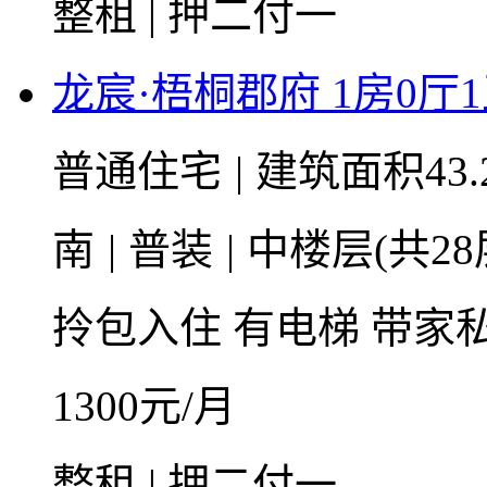
整租 | 押二付一
龙宸·梧桐郡府 1房0厅1卫
普通住宅
|
建筑面积43.
南
|
普装
|
中楼层(共28
拎包入住
有电梯
带家
1300
元/月
整租 | 押二付一