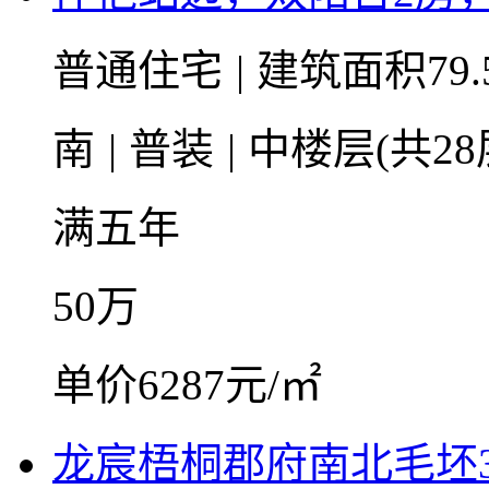
普通住宅
|
建筑面积79.
南
|
普装
|
中楼层(共28
满五年
50
万
单价6287元/㎡
龙宸梧桐郡府南北毛坯