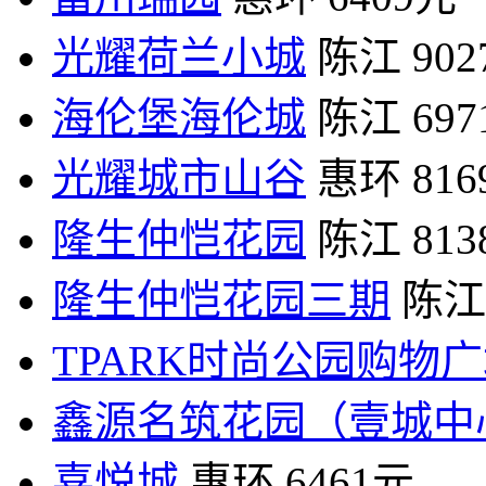
光耀荷兰小城
陈江
90
海伦堡海伦城
陈江
69
光耀城市山谷
惠环
81
隆生仲恺花园
陈江
81
隆生仲恺花园三期
陈江
TPARK时尚公园购物
鑫源名筑花园（壹城中
喜悦城
惠环
6461元