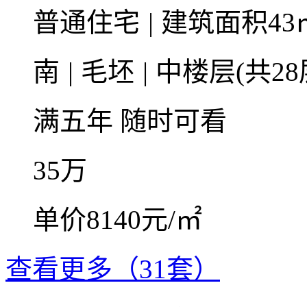
普通住宅
|
建筑面积43
南
|
毛坯
|
中楼层(共28
满五年
随时可看
35
万
单价8140元/㎡
查看更多（31套）