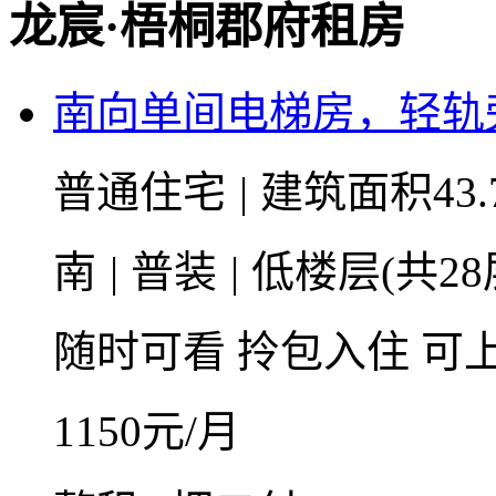
龙宸·梧桐郡府租房
南向单间电梯房，轻轨
普通住宅
|
建筑面积43.
南
|
普装
|
低楼层(共28
随时可看
拎包入住
可
1150
元/月