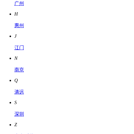
广州
H
惠州
J
江门
N
南京
Q
清远
S
深圳
Z