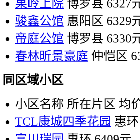
果岭上院
博罗县
6327
骏鑫公馆
惠阳区
6329
帝庭公馆
博罗县
6330
春林昕景豪庭
仲恺区
6
同区域小区
小区名称
所在片区
均价
TCL康城四季花园
惠环
富川瑞园
惠环
6409元