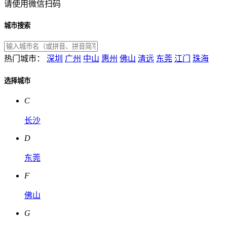
请使用微信扫码
城市搜索
热门城市：
深圳
广州
中山
惠州
佛山
清远
东莞
江门
珠海
选择城市
C
长沙
D
东莞
F
佛山
G