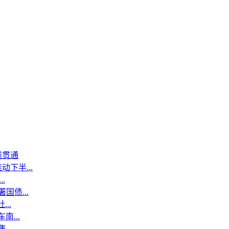
线贯通
下半...
.
国债...
..
...
..