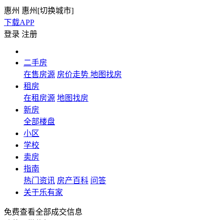
惠州
惠州[
切换城市
]
下载APP
登录
注册
二手房
在售房源
房价走势
地图找房
租房
在租房源
地图找房
新房
全部楼盘
小区
学校
卖房
指南
热门资讯
房产百科
问答
关于乐有家
免费查看全部成交信息