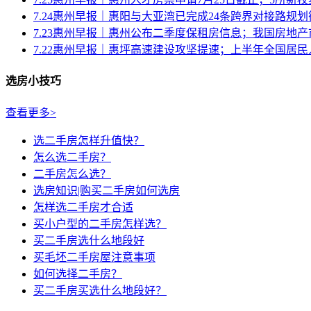
7.24惠州早报｜惠阳与大亚湾已完成24条跨界对接路规划衔接
7.23惠州早报｜惠州公布二季度保租房信息；我国房地产市
7.22惠州早报｜惠坪高速建设攻坚提速；上半年全国居民人
选房小技巧
查看更多>
选二手房怎样升值快？
怎么选二手房？
二手房怎么选？
选房知识|购买二手房如何选房
怎样选二手房才合适
买小户型的二手房怎样选？
买二手房选什么地段好
买毛坯二手房屋注意事项
如何选择二手房？
买二手房买选什么地段好？