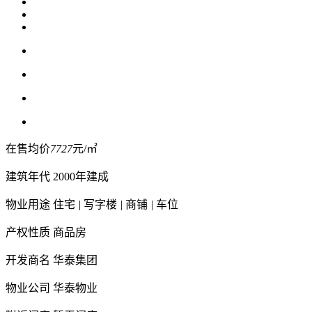
在售均价
7727
元/㎡
建筑年代
2000年建成
物业用途
住宅
|
写字楼
|
商铺
|
车位
产权性质
商品房
开发商名
华泰集团
物业公司
华泰物业