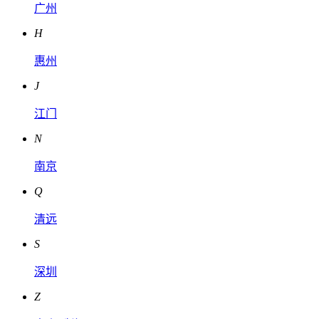
广州
H
惠州
J
江门
N
南京
Q
清远
S
深圳
Z