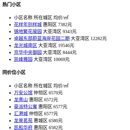
热门小区
小区名称
所在城区
均价/㎡
花样年别样城
惠阳区
7382元
锦地繁花骏园
大亚湾区
9343元
卓越东部蔚蓝海岸花园二期
大亚湾区
12282元
龙光城南区
大亚湾区
19546元
京华中央御园
大亚湾区
8444元
凯峰雅园
大亚湾区
10069元
同价位小区
小区名称
所在城区
均价/㎡
万安公馆
仲恺区
6570元
龙熹山
惠阳区
6572元
豪派特公寓
惠阳区
6577元
汇港城
仲恺区
6577元
龙景茗苑
惠城区
6580元
凯和华府
惠阳区
6582元