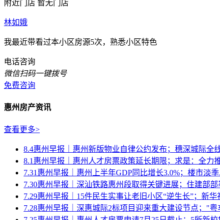
附近门店
暂无门店
林如娥
我最近带看过本小区房源5次，熟悉小区特色
电话咨询
微信扫码一键拨号
免费咨询
惠州房产资讯
查看更多>
8.4惠州早报｜惠州新版物业自律公约发布；穗深城际全
8.1惠州早报｜惠州人才房票政策延长期限；求是：全力推动
7.31惠州早报｜惠州上半年GDP同比增长3.0%；楼市淡季..
7.30惠州早报｜深汕铁路惠州段取得关键进展；住建部部署
7.29惠州早报｜15件民生实事让老旧小区“逆生长”；新华社.
7.28惠州早报｜深惠城际2标项目迎来重大建设节点；"粤车南
7.25惠州早报｜惠州人才房票申请7月25日截止；5所新校集.