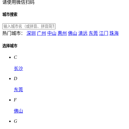
请使用微信扫码
城市搜索
热门城市：
深圳
广州
中山
惠州
佛山
清远
东莞
江门
珠海
选择城市
C
长沙
D
东莞
F
佛山
G