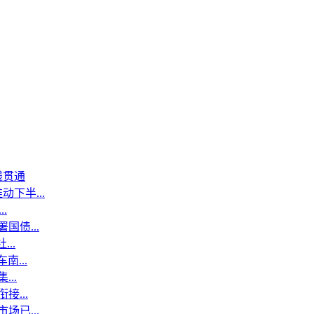
线贯通
下半...
.
国债...
..
...
..
...
场已...