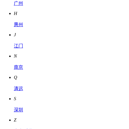
广州
H
惠州
J
江门
N
南京
Q
清远
S
深圳
Z