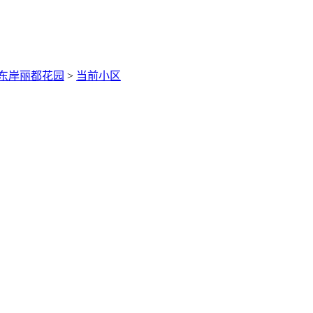
东岸丽都花园
>
当前小区