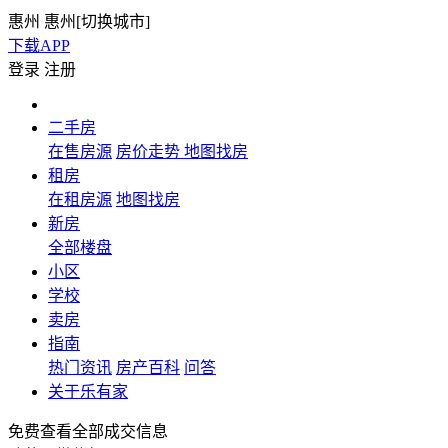
惠州
惠州[
切换城市
]
下载APP
登录
注册
二手房
在售房源
房价走势
地图找房
租房
在租房源
地图找房
新房
全部楼盘
小区
学校
卖房
指南
热门资讯
房产百科
问答
关于乐有家
免费查看全部成交信息