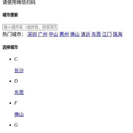
请使用微信扫码
城市搜索
热门城市：
深圳
广州
中山
惠州
佛山
清远
东莞
江门
珠海
选择城市
C
长沙
D
东莞
F
佛山
G