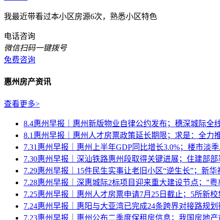
我最近带看过本小区房源6次，熟悉小区特色
电话咨询
微信扫码一键拨号
免费咨询
惠州房产资讯
查看更多>
8.4惠州早报｜惠州新版物业自律公约发布；穗深城际全
8.1惠州早报｜惠州人才房票政策延长期限；求是：全力推动
7.31惠州早报｜惠州上半年GDP同比增长3.0%；楼市淡季..
7.30惠州早报｜深汕铁路惠州段取得关键进展；住建部部署
7.29惠州早报｜15件民生实事让老旧小区“逆生长”；新华社.
7.28惠州早报｜深惠城际2标项目迎来重大建设节点；"粤车南
7.25惠州早报｜惠州人才房票申请7月25日截止；5所新校集.
7.24惠州早报｜惠阳与大亚湾已完成24条跨界对接路规划衔接
7.23惠州早报｜惠州公布二季度保租房信息；我国房地产市