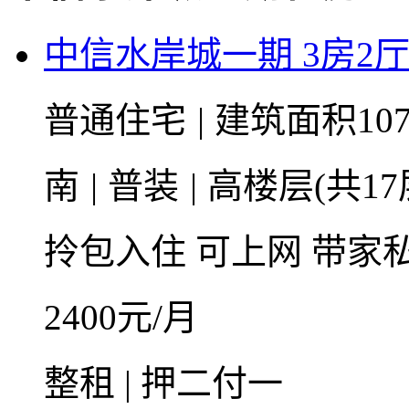
中信水岸城一期 3房2厅2
普通住宅
|
建筑面积10
南
|
普装
|
高楼层(共17
拎包入住
可上网
带家
2400
元/月
整租 | 押二付一