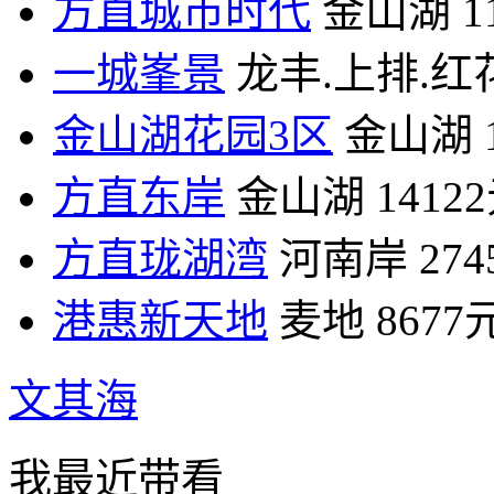
方直城市时代
金山湖
1
一城峯景
龙丰.上排.红
金山湖花园3区
金山湖
方直东岸
金山湖
1412
方直珑湖湾
河南岸
27
港惠新天地
麦地
8677
文其海
我最近带看