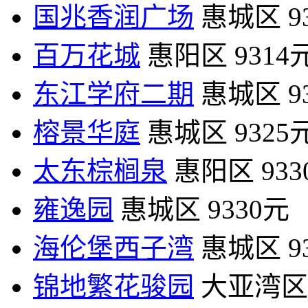
国兆香润广场
惠城区
9
百万花城
惠阳区
9314
东江学府二期
惠城区
9
榕景华庭
惠城区
9325
太东棕榈泉
惠阳区
93
雍逸园
惠城区
9330元
海伦堡西子湾
惠城区
9
锦地繁花骏园
大亚湾区