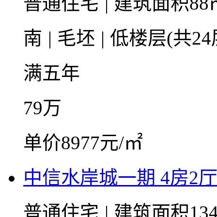
普通住宅
|
建筑面积88
南
|
毛坯
|
低楼层(共24
满五年
79
万
单价8977元/㎡
中信水岸城一期 4房2厅2卫
普通住宅
|
建筑面积134