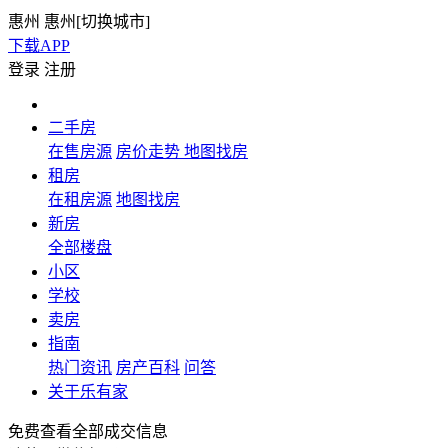
惠州
惠州[
切换城市
]
下载APP
登录
注册
二手房
在售房源
房价走势
地图找房
租房
在租房源
地图找房
新房
全部楼盘
小区
学校
卖房
指南
热门资讯
房产百科
问答
关于乐有家
免费查看全部成交信息