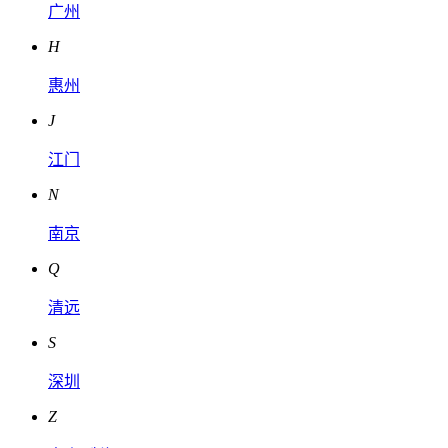
广州
H
惠州
J
江门
N
南京
Q
清远
S
深圳
Z