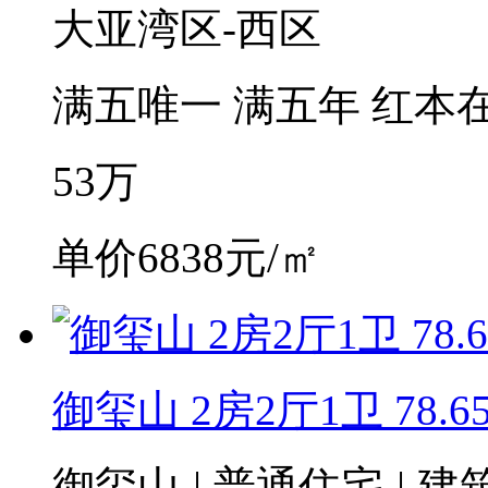
大亚湾区-西区
满五唯一
满五年
红本
53
万
单价6838元/㎡
御玺山 2房2厅1卫 78.6
御玺山
|
普通住宅
|
建筑