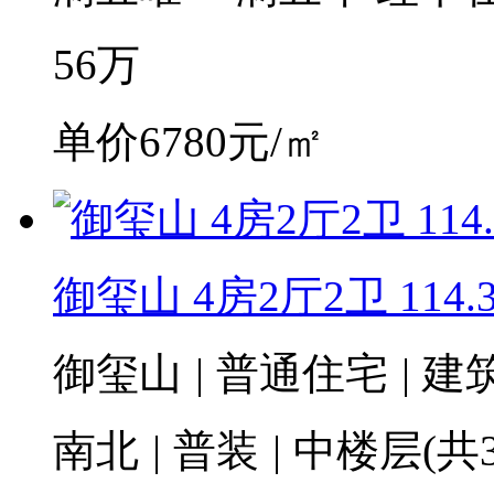
56
万
单价6780元/㎡
御玺山 4房2厅2卫 114.
御玺山
|
普通住宅
|
建筑
南北
|
普装
|
中楼层(共3