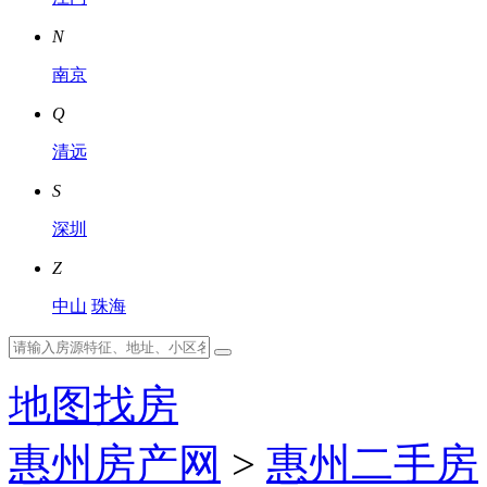
N
南京
Q
清远
S
深圳
Z
中山
珠海
地图找房
惠州房产网
>
惠州二手房