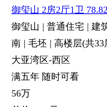
御玺山 2房2厅1卫 78.8
御玺山
|
普通住宅
|
建筑
南
|
毛坯
|
高楼层(共33
大亚湾区-西区
满五年
随时可看
56
万