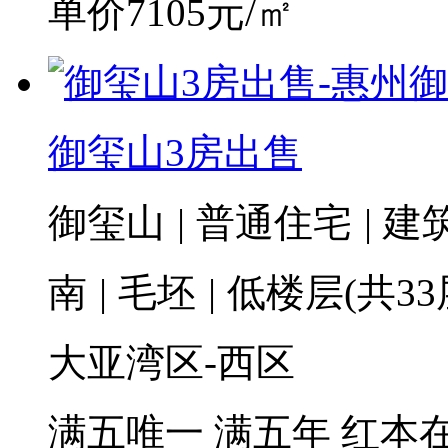
单价7105元/㎡
御玺山3房出售
御玺山
|
普通住宅
|
建筑
南
|
毛坯
|
低楼层(共33
大亚湾区-西区
满五唯一
满五年
红本