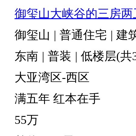
御玺山大峡谷的三房两
御玺山
|
普通住宅
|
建筑
东南
|
普装
|
低楼层(共3
大亚湾区-西区
满五年
红本在手
55
万