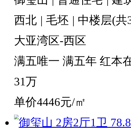
西北
|
毛坯
|
中楼层(共3
大亚湾区-西区
满五唯一
满五年
红本
31
万
单价4446元/㎡