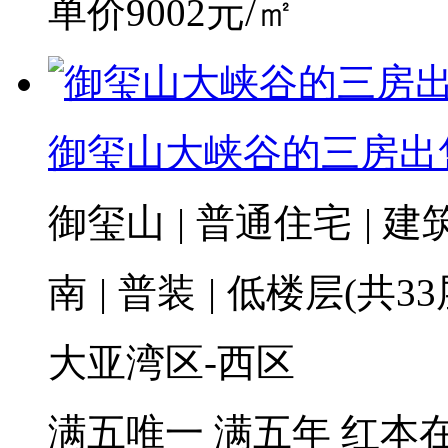
单价9002元/㎡
御玺山大峡谷的三房出
御玺山
|
普通住宅
|
建筑
南
|
普装
|
低楼层(共33
大亚湾区-西区
满五唯一
满五年
红本