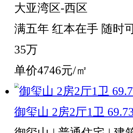
大亚湾区-西区
满五年
红本在手
随时
35
万
单价4746元/㎡
御玺山 2房2厅1卫 69.7
御玺山
|
普通住宅
|
建筑