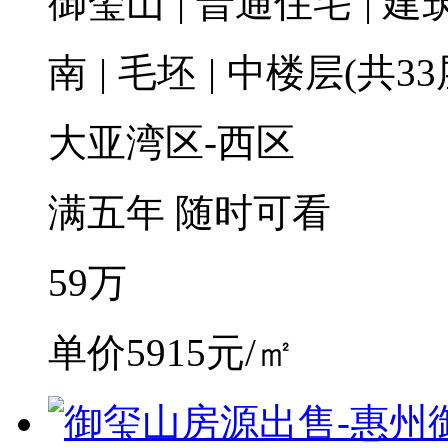
御玺山
|
普通住宅
|
建筑
南
|
毛坯
|
中楼层(共33
大亚湾区-西区
满五年
随时可看
59
万
单价5915元/㎡