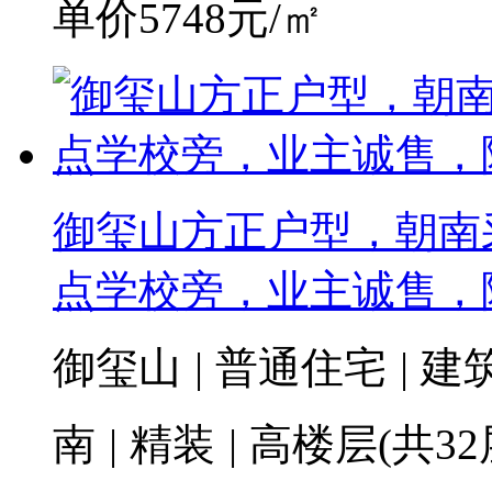
单价5748元/㎡
御玺山方正户型，朝南
点学校旁，业主诚售，
御玺山
|
普通住宅
|
建筑
南
|
精装
|
高楼层(共32