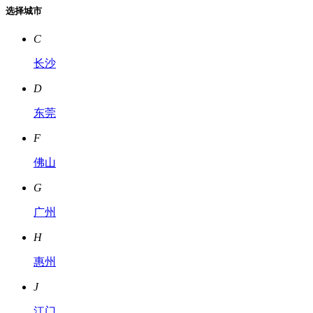
选择城市
C
长沙
D
东莞
F
佛山
G
广州
H
惠州
J
江门