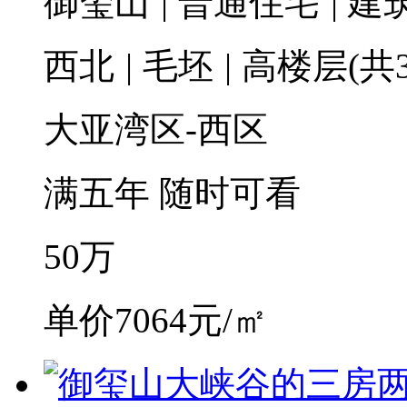
御玺山
|
普通住宅
|
建筑
西北
|
毛坯
|
高楼层(共3
大亚湾区-西区
满五年
随时可看
50
万
单价7064元/㎡