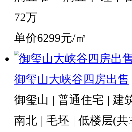
72
万
单价6299元/㎡
御玺山大峡谷四房出售
御玺山
|
普通住宅
|
建筑
南北
|
毛坯
|
低楼层(共3