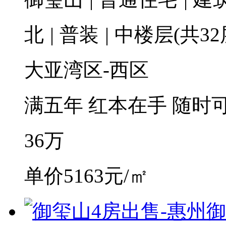
北
|
普装
|
中楼层(共32
大亚湾区-西区
满五年
红本在手
随时
36
万
单价5163元/㎡