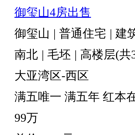
御玺山4房出售
御玺山
|
普通住宅
|
建筑
南北
|
毛坯
|
高楼层(共3
大亚湾区-西区
满五唯一
满五年
红本
99
万