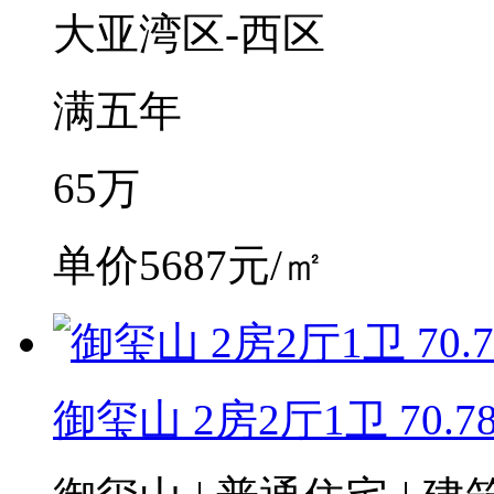
大亚湾区-西区
满五年
65
万
单价5687元/㎡
御玺山 2房2厅1卫 70.7