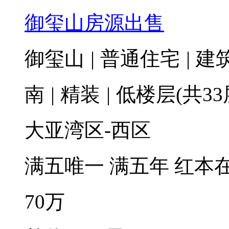
御玺山房源出售
御玺山
|
普通住宅
|
建筑
南
|
精装
|
低楼层(共33
大亚湾区-西区
满五唯一
满五年
红本
70
万