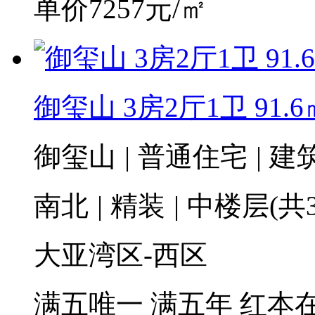
单价7257元/㎡
御玺山 3房2厅1卫 91.6
御玺山
|
普通住宅
|
建筑
南北
|
精装
|
中楼层(共3
大亚湾区-西区
满五唯一
满五年
红本