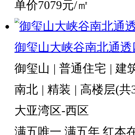
单价7079元/㎡
御玺山大峡谷南北通透
御玺山
|
普通住宅
|
建筑
南北
|
精装
|
高楼层(共3
大亚湾区-西区
满五唯一
满五年
红本