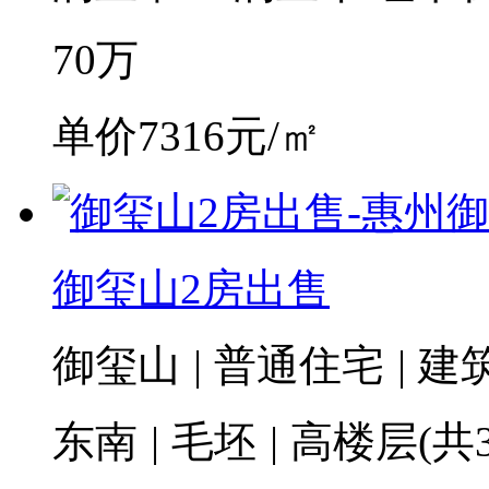
70
万
单价7316元/㎡
御玺山2房出售
御玺山
|
普通住宅
|
建筑
东南
|
毛坯
|
高楼层(共3