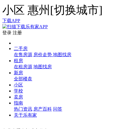
小区
惠州[
切换城市
]
下载APP
登录
注册
二手房
在售房源
房价走势
地图找房
租房
在租房源
地图找房
新房
全部楼盘
小区
学校
卖房
指南
热门资讯
房产百科
问答
关于乐有家