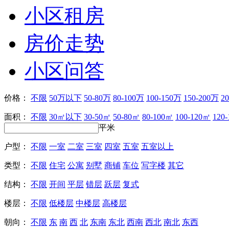
小区租房
房价走势
小区问答
价格：
不限
50万以下
50-80万
80-100万
100-150万
150-200万
2
面积：
不限
30㎡以下
30-50㎡
50-80㎡
80-100㎡
100-120㎡
120
平米
户型：
不限
一室
二室
三室
四室
五室
五室以上
类型：
不限
住宅
公寓
别墅
商铺
车位
写字楼
其它
结构：
不限
开间
平层
错层
跃层
复式
楼层：
不限
低楼层
中楼层
高楼层
朝向：
不限
东
南
西
北
东南
东北
西南
西北
南北
东西