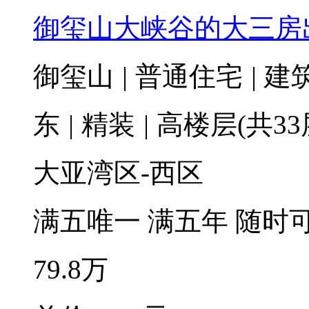
御玺山大峡谷的大三房
御玺山
|
普通住宅
|
建筑
东
|
精装
|
高楼层(共33
大亚湾区-西区
满五唯一
满五年
随时
79.8
万