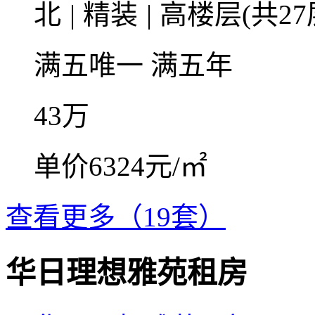
北
|
精装
|
高楼层(共27
满五唯一
满五年
43
万
单价6324元/㎡
查看更多（19套）
华日理想雅苑租房