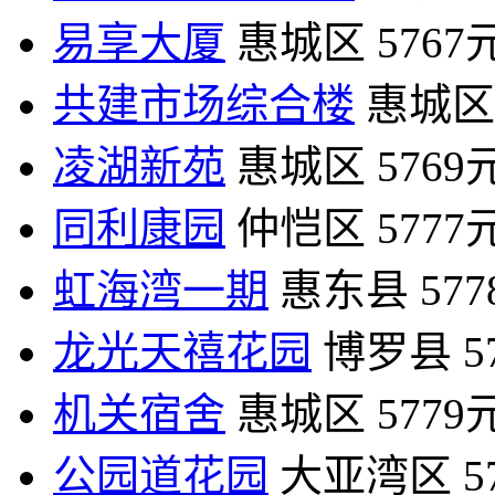
易享大厦
惠城区
5767
共建市场综合楼
惠城区
凌湖新苑
惠城区
5769
同利康园
仲恺区
5777
虹海湾一期
惠东县
57
龙光天禧花园
博罗县
5
机关宿舍
惠城区
5779
公园道花园
大亚湾区
5