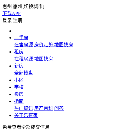
惠州
惠州[
切换城市
]
下载APP
登录
注册
二手房
在售房源
房价走势
地图找房
租房
在租房源
地图找房
新房
全部楼盘
小区
学校
卖房
指南
热门资讯
房产百科
问答
关于乐有家
免费查看全部成交信息