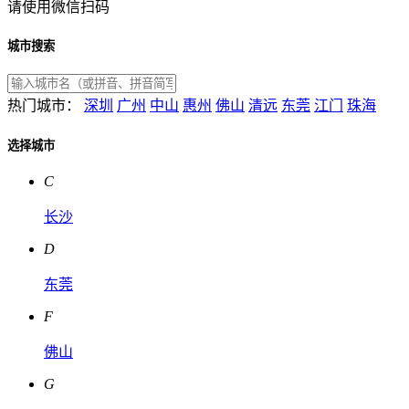
请使用微信扫码
城市搜索
热门城市：
深圳
广州
中山
惠州
佛山
清远
东莞
江门
珠海
选择城市
C
长沙
D
东莞
F
佛山
G