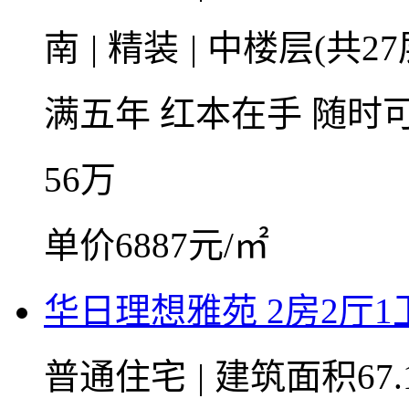
南
|
精装
|
中楼层(共27
满五年
红本在手
随时
56
万
单价6887元/㎡
华日理想雅苑 2房2厅1卫 
普通住宅
|
建筑面积67.