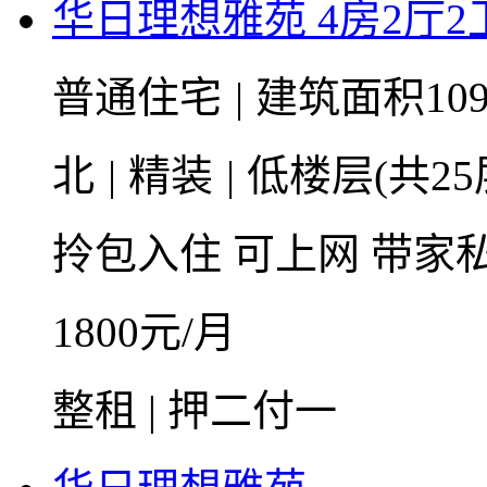
华日理想雅苑 4房2厅2卫
普通住宅
|
建筑面积10
北
|
精装
|
低楼层(共25
拎包入住
可上网
带家
1800
元/月
整租 | 押二付一