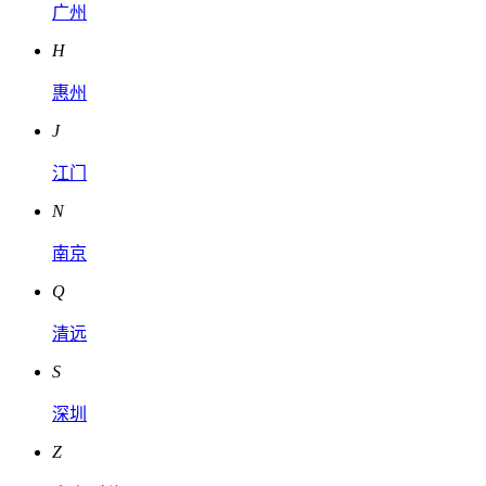
广州
H
惠州
J
江门
N
南京
Q
清远
S
深圳
Z