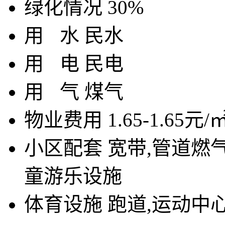
绿化情况
30%
用
水
民水
用
电
民电
用
气
煤气
物业费用
1.65-1.65元/
小区配套
宽带,管道燃气
童游乐设施
体育设施
跑道,运动中