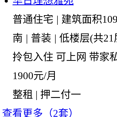
华日理想雅苑
普通住宅
|
建筑面积10
南
|
普装
|
低楼层(共21
拎包入住
可上网
带家
1900
元/月
整租 | 押二付一
查看更多（2套）