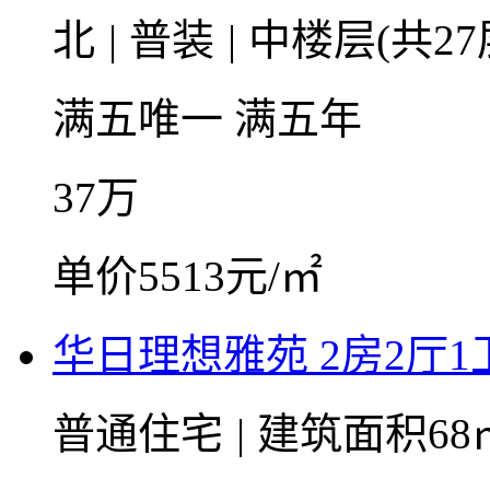
北
|
普装
|
中楼层(共27
满五唯一
满五年
37
万
单价5513元/㎡
华日理想雅苑 2房2厅1卫
普通住宅
|
建筑面积68